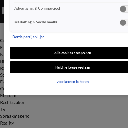
Advertising & Commercieel
Marketing & Social media
Derde partijen lijst
Categorieën
Entertainment
Alle cookies accepteren
Nieuws
BN'ers
Royalty
Huidige keuze opslaan
Songfestival
Evenementen
Voorkeuren beheren
Crime
Misdaad
Rechtszaken
TV
Spraakmakend
Reality