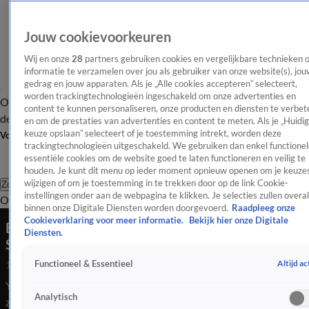
Jouw cookievoorkeuren
Wij en onze
28
partners gebruiken cookies en vergelijkbare technieken 
informatie te verzamelen over jou als gebruiker van onze website(s), jou
gedrag en jouw apparaten. Als je „Alle cookies accepteren” selecteert,
worden trackingtechnologieën ingeschakeld om onze advertenties en
Overzicht
Afleveringen
Tip
Entertainment
BN'ers
TV
Crime
Algemeen
content te kunnen personaliseren, onze producten en diensten te verbet
de redactie
Nieuwsbrief
en om de prestaties van advertenties en content te meten. Als je „Huidi
keuze opslaan” selecteert of je toestemming intrekt, worden deze
Volg Shownieuws
trackingtechnologieën uitgeschakeld. We gebruiken dan enkel functionel
essentiële cookies om de website goed te laten functioneren en veilig te
houden. Je kunt dit menu op ieder moment opnieuw openen om je keuzes
wijzigen of om je toestemming in te trekken door op de link Cookie-
Zoeken
instellingen onder aan de webpagina te klikken. Je selecties zullen overal
Overzicht
Entertainment
Spraakmakend
Reality
Crime
Video's
Afl
binnen onze Digitale Diensten worden doorgevoerd.
Raadpleeg onze
Cookieverklaring voor meer informatie.
Bekijk hier onze Digitale
Bijzondere beelden van Yolanthe en Wesley
Diensten.
Sneijder
Altijd ac
Functioneel & Essentieel
10 juni 2025, 08:32
Yolanthe zet op Instagram haar jarige ex Wesley Sneijder in het
Analytisch
zonnetje.