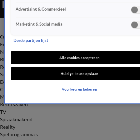
Advertising & Commercieel
Marketing & Social media
Categorieën
Derde partijen lijst
Entertainment
Nieuws
Alle cookies accepteren
BN'ers
Royalty
Songfestival
Huidige keuze opslaan
Evenementen
Crime
Voorkeuren beheren
Misdaad
Rechtszaken
TV
Spraakmakend
Reality
Spelprogramma's