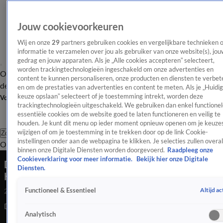
Jouw cookievoorkeuren
Wij en onze
29
partners gebruiken cookies en vergelijkbare technieken 
informatie te verzamelen over jou als gebruiker van onze website(s), jou
gedrag en jouw apparaten. Als je „Alle cookies accepteren” selecteert,
worden trackingtechnologieën ingeschakeld om onze advertenties en
Overzicht
Afleveringen
Tip
Entertainment
BN'ers
TV
Crime
Algemeen
content te kunnen personaliseren, onze producten en diensten te verbet
de redactie
Nieuwsbrief
en om de prestaties van advertenties en content te meten. Als je „Huidi
keuze opslaan” selecteert of je toestemming intrekt, worden deze
Volg Shownieuws
trackingtechnologieën uitgeschakeld. We gebruiken dan enkel functionel
essentiële cookies om de website goed te laten functioneren en veilig te
houden. Je kunt dit menu op ieder moment opnieuw openen om je keuzes
wijzigen of om je toestemming in te trekken door op de link Cookie-
Zoeken
instellingen onder aan de webpagina te klikken. Je selecties zullen overal
Overzicht
Entertainment
Spraakmakend
Reality
Crime
Video's
Afl
binnen onze Digitale Diensten worden doorgevoerd.
Raadpleeg onze
Cookieverklaring voor meer informatie.
Bekijk hier onze Digitale
Dave Roelvink doet de make-up van Marijn
Diensten.
Kuipers
Altijd ac
Functioneel & Essentieel
23 juni 2025, 20:10
Dave Roelvink doet de make-up van Marijn Kuipers.
Analytisch