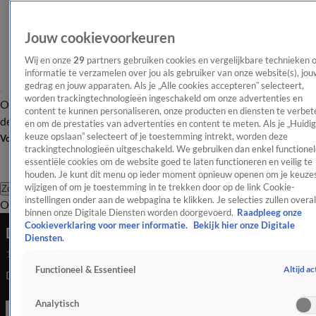
Jouw cookievoorkeuren
Wij en onze
29
partners gebruiken cookies en vergelijkbare technieken 
informatie te verzamelen over jou als gebruiker van onze website(s), jou
gedrag en jouw apparaten. Als je „Alle cookies accepteren” selecteert,
worden trackingtechnologieën ingeschakeld om onze advertenties en
Overzicht
Afleveringen
Tip
Entertainment
BN'ers
TV
Crime
Algemeen
content te kunnen personaliseren, onze producten en diensten te verbet
de redactie
Nieuwsbrief
en om de prestaties van advertenties en content te meten. Als je „Huidi
keuze opslaan” selecteert of je toestemming intrekt, worden deze
Volg Shownieuws
trackingtechnologieën uitgeschakeld. We gebruiken dan enkel functionel
essentiële cookies om de website goed te laten functioneren en veilig te
houden. Je kunt dit menu op ieder moment opnieuw openen om je keuzes
wijzigen of om je toestemming in te trekken door op de link Cookie-
Zoeken
instellingen onder aan de webpagina te klikken. Je selecties zullen overal
Overzicht
Entertainment
Spraakmakend
Reality
Crime
Video's
Afl
binnen onze Digitale Diensten worden doorgevoerd.
Raadpleeg onze
Cookieverklaring voor meer informatie.
Bekijk hier onze Digitale
De roerige periode van de Bauers
Diensten.
12 aug 2022, 21:23
Altijd ac
Functioneel & Essentieel
De roerige periode van de Bauers
Analytisch