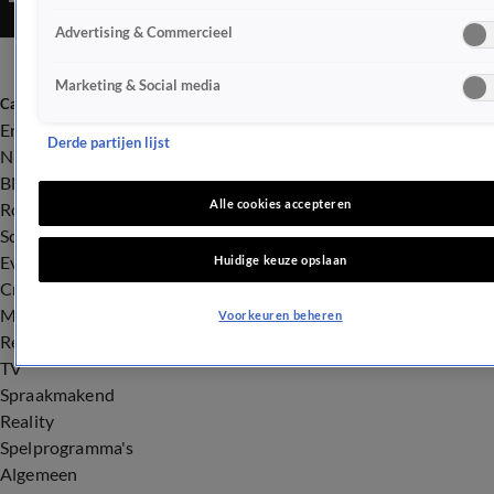
Advertising & Commercieel
Marketing & Social media
Categorieën
Entertainment
Derde partijen lijst
Nieuws
BN'ers
Alle cookies accepteren
Royalty
Songfestival
Evenementen
Huidige keuze opslaan
Crime
Misdaad
Voorkeuren beheren
Rechtszaken
TV
Spraakmakend
Reality
Spelprogramma's
Algemeen