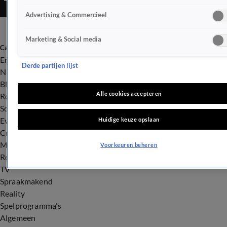
Advertising & Commercieel
Marketing & Social media
Categorieën
Entertainment
Derde partijen lijst
Nieuws
BN'ers
Alle cookies accepteren
Royalty
Songfestival
Evenementen
Huidige keuze opslaan
Crime
Misdaad
Voorkeuren beheren
Rechtszaken
TV
Spraakmakend
Reality
Spelprogramma's
Algemeen