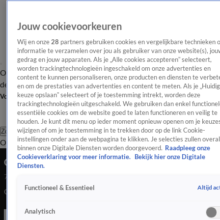
Jouw cookievoorkeuren
Wij en onze
28
partners gebruiken cookies en vergelijkbare technieken 
informatie te verzamelen over jou als gebruiker van onze website(s), jou
gedrag en jouw apparaten. Als je „Alle cookies accepteren” selecteert,
worden trackingtechnologieën ingeschakeld om onze advertenties en
Overzicht
Afleveringen
Tip
Entertainment
BN'ers
TV
Crime
Algemeen
content te kunnen personaliseren, onze producten en diensten te verbet
de redactie
Nieuwsbrief
en om de prestaties van advertenties en content te meten. Als je „Huidi
keuze opslaan” selecteert of je toestemming intrekt, worden deze
Volg Shownieuws
trackingtechnologieën uitgeschakeld. We gebruiken dan enkel functionel
essentiële cookies om de website goed te laten functioneren en veilig te
houden. Je kunt dit menu op ieder moment opnieuw openen om je keuzes
wijzigen of om je toestemming in te trekken door op de link Cookie-
Zoeken
instellingen onder aan de webpagina te klikken. Je selecties zullen overal
Overzicht
Entertainment
Spraakmakend
Reality
Crime
Video's
Afl
binnen onze Digitale Diensten worden doorgevoerd.
Raadpleeg onze
Cookieverklaring voor meer informatie.
Bekijk hier onze Digitale
Glennis Grace openhartig over grote liefde Boyd
Diensten.
7 aug 2023, 20:17
Altijd ac
Functioneel & Essentieel
Glennis Grace praat openhartig over haar grote liefde Boyd.
Analytisch