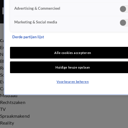
de acteur nog even wennen.
Advertising & Commercieel
Marketing & Social media
Derde partijen lijst
Categorieën
Entertainment
Alle cookies accepteren
Nieuws
BN'ers
Royalty
Huidige keuze opslaan
Songfestival
Evenementen
Voorkeuren beheren
Crime
Misdaad
Rechtszaken
TV
Spraakmakend
Reality