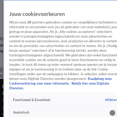
Jouw cookievoorkeuren
Wij en onze
28
partners gebruiken cookies en vergelijkbare technieken 
informatie te verzamelen over jou als gebruiker van onze website(s), jou
gedrag en jouw apparaten. Als je „Alle cookies accepteren” selecteert,
worden trackingtechnologieën ingeschakeld om onze advertenties en
Overzicht
Afleveringen
Tip
Entertainment
BN'ers
TV
Crime
Algemeen
content te kunnen personaliseren, onze producten en diensten te verbet
de redactie
Nieuwsbrief
en om de prestaties van advertenties en content te meten. Als je „Huidi
keuze opslaan” selecteert of je toestemming intrekt, worden deze
Volg Shownieuws
trackingtechnologieën uitgeschakeld. We gebruiken dan enkel functionel
essentiële cookies om de website goed te laten functioneren en veilig te
houden. Je kunt dit menu op ieder moment opnieuw openen om je keuzes
wijzigen of om je toestemming in te trekken door op de link Cookie-
Zoeken
instellingen onder aan de webpagina te klikken. Je selecties zullen overal
Overzicht
Entertainment
Spraakmakend
Reality
Crime
Video's
Afl
binnen onze Digitale Diensten worden doorgevoerd.
Raadpleeg onze
Cookieverklaring voor meer informatie.
Bekijk hier onze Digitale
Gooische Vrouwen-acteur Tommy van Lent start
Diensten.
zangcarrière
Altijd ac
Functioneel & Essentieel
8 juni 2026, 09:48
Tommy van Lent, bekend van Gooische Vrouwen, vertelt
Analytisch
Shownieuws over zijn beginnende zangcarrière. En dat is voor