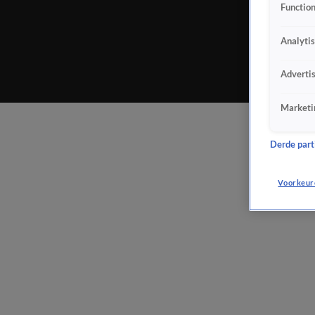
Function
Analyti
Adverti
Marketi
Derde parti
Voorkeur