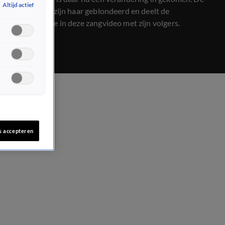
Altijd actief
acteur heeft zijn haar geblondeerd en deelt de
transformatie in deze zangvideo met zijn volgers.
s accepteren