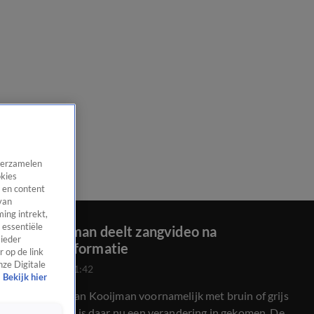
 verzamelen
okies
 en content
van
ing intrekt,
 essentiële
Jan Kooijman deelt zangvideo na
 ieder
haartransformatie
 op de link
nze Digitale
7 juni 2026, 21:42
Bekijk hier
Hoewel we Jan Kooijman voornamelijk met bruin of grijs
haar kennen, is daar nu een verandering in gekomen. De