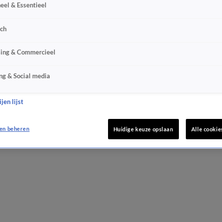
eel & Essentieel
sch
sing & Commercieel
ng & Social media
jen lijst
en beheren
Huidige keuze opslaan
Alle cookie