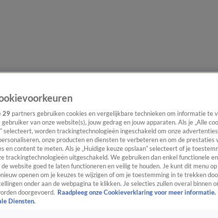
e redactie
Nieuwsbrief
ookievoorkeuren
e
29
partners gebruiken cookies en vergelijkbare technieken om informatie te
s gebruiker van onze website(s), jouw gedrag en jouw apparaten. Als je „Alle co
” selecteert, worden trackingtechnologieën ingeschakeld om onze advertenties
everingen
personaliseren, onze producten en diensten te verbeteren en om de prestaties 
s en content te meten. Als je „Huidige keuze opslaan” selecteert of je toestemm
e trackingtechnologieën uitgeschakeld. We gebruiken dan enkel functionele en
de website goed te laten functioneren en veilig te houden. Je kunt dit menu op
ieuw openen om je keuzes te wijzigen of om je toestemming in te trekken door
ellingen onder aan de webpagina te klikken. Je selecties zullen overal binnen o
orden doorgevoerd.
Raadpleeg onze Cookieverklaring voor meer informatie.
ale Diensten.