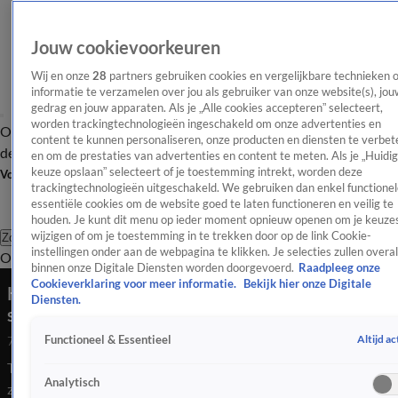
Jouw cookievoorkeuren
Wij en onze
28
partners gebruiken cookies en vergelijkbare technieken 
informatie te verzamelen over jou als gebruiker van onze website(s), jou
gedrag en jouw apparaten. Als je „Alle cookies accepteren” selecteert,
worden trackingtechnologieën ingeschakeld om onze advertenties en
Overzicht
Afleveringen
Tip
Entertainment
BN'ers
TV
Crime
Algemeen
content te kunnen personaliseren, onze producten en diensten te verbet
de redactie
Nieuwsbrief
en om de prestaties van advertenties en content te meten. Als je „Huidi
keuze opslaan” selecteert of je toestemming intrekt, worden deze
Volg Shownieuws
trackingtechnologieën uitgeschakeld. We gebruiken dan enkel functionel
essentiële cookies om de website goed te laten functioneren en veilig te
houden. Je kunt dit menu op ieder moment opnieuw openen om je keuzes
wijzigen of om je toestemming in te trekken door op de link Cookie-
Zoeken
instellingen onder aan de webpagina te klikken. Je selecties zullen overal
Overzicht
Entertainment
Spraakmakend
Reality
Crime
Video's
Afl
binnen onze Digitale Diensten worden doorgevoerd.
Raadpleeg onze
Cookieverklaring voor meer informatie.
Bekijk hier onze Digitale
Katja Schuurman blikt terug op aanvaring met
Diensten.
stalkende fan
Altijd ac
Functioneel & Essentieel
7 juli 2026, 20:24
Thom heeft weer een bijzondere aflevering opgenomen van
Analytisch
zijn online-serie 'Alles voor de show' met Katja Schuurman en