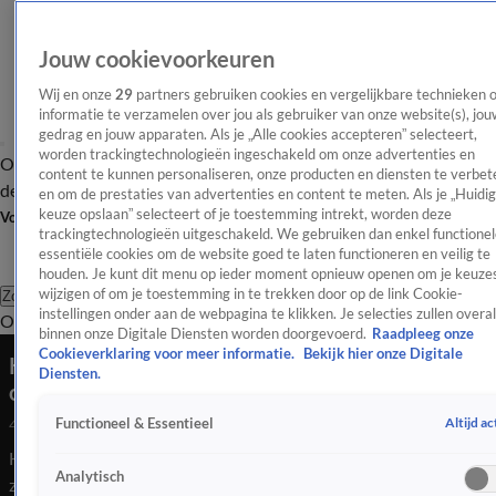
Jouw cookievoorkeuren
Wij en onze
29
partners gebruiken cookies en vergelijkbare technieken 
informatie te verzamelen over jou als gebruiker van onze website(s), jou
gedrag en jouw apparaten. Als je „Alle cookies accepteren” selecteert,
worden trackingtechnologieën ingeschakeld om onze advertenties en
Overzicht
Afleveringen
Tip
Entertainment
BN'ers
TV
Crime
Algemeen
content te kunnen personaliseren, onze producten en diensten te verbet
de redactie
Nieuwsbrief
en om de prestaties van advertenties en content te meten. Als je „Huidi
keuze opslaan” selecteert of je toestemming intrekt, worden deze
Volg Shownieuws
trackingtechnologieën uitgeschakeld. We gebruiken dan enkel functionel
essentiële cookies om de website goed te laten functioneren en veilig te
houden. Je kunt dit menu op ieder moment opnieuw openen om je keuzes
wijzigen of om je toestemming in te trekken door op de link Cookie-
Zoeken
instellingen onder aan de webpagina te klikken. Je selecties zullen overal
Overzicht
Entertainment
Spraakmakend
Reality
Crime
Video's
Afl
binnen onze Digitale Diensten worden doorgevoerd.
Raadpleeg onze
Cookieverklaring voor meer informatie.
Bekijk hier onze Digitale
Kijkers Het Zwaard van Damocles struikelen
Diensten.
over Sylvia Geersen
Altijd ac
Functioneel & Essentieel
4 nov 2025, 08:41
Het nieuwe SBS6-programma 'Het zwaard van Damocles,' is
Analytisch
zondag van start gegaan en kijkers zijn meteen over één van de