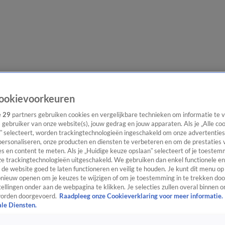
e redactie
Nieuwsbrief
ookievoorkeuren
e
29
partners gebruiken cookies en vergelijkbare technieken om informatie te
s gebruiker van onze website(s), jouw gedrag en jouw apparaten. Als je „Alle co
” selecteert, worden trackingtechnologieën ingeschakeld om onze advertenties
everingen
personaliseren, onze producten en diensten te verbeteren en om de prestaties 
s en content te meten. Als je „Huidige keuze opslaan” selecteert of je toestemm
e trackingtechnologieën uitgeschakeld. We gebruiken dan enkel functionele en
de website goed te laten functioneren en veilig te houden. Je kunt dit menu op
ieuw openen om je keuzes te wijzigen of om je toestemming in te trekken door
ellingen onder aan de webpagina te klikken. Je selecties zullen overal binnen o
orden doorgevoerd.
Raadpleeg onze Cookieverklaring voor meer informatie.
ale Diensten.