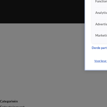
Function
Analyti
Adverti
Marketi
Derde parti
Voorkeur
Categorieën
Entertainment