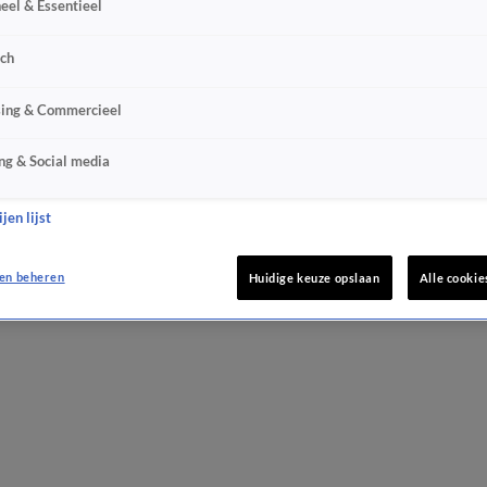
eel & Essentieel
sch
sing & Commercieel
ng & Social media
jen lijst
en beheren
Huidige keuze opslaan
Alle cookie