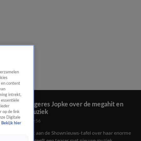
 verzamelen
okies
 en content
van
ing intrekt,
 essentiële
'Lotje'-zangeres Jopke over de megahit en
 ieder
nieuwe muziek
 op de link
nze Digitale
8 juli 2026, 20:56
Bekijk hier
Jopke vertelt aan de Shownieuws-tafel over haar enorme
hit 'Lotje' en geeft een teaser met nieuwe muziek.