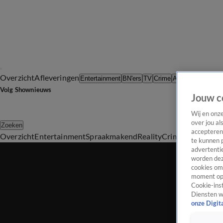
Overzicht
Afleveringen
Tip d
Entertainment
BN'ers
TV
Crime
Algemeen
Volg Shownieuws
Jouw c
Wij en onz
over jou al
Zoeken
accepteren
Overzicht
Entertainment
Spraakmakend
Reality
Crime
Video's
Afl
te kunnen 
advertentie
worden dez
cookies om 
moment opn
Cookie-inst
Diensten w
onze Digit