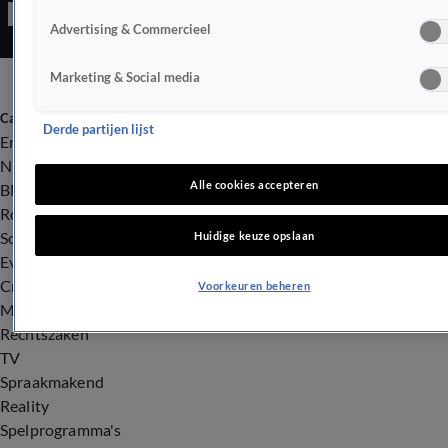
vel zat. &#xA;
Advertising & Commercieel
Marketing & Social media
Categorieën
Derde partijen lijst
Entertainment
Nieuws
Alle cookies accepteren
BN'ers
Royalty
Songfestival
Huidige keuze opslaan
Evenementen
Crime
Voorkeuren beheren
Misdaad
Rechtszaken
TV
Spraakmakend
Reality
Spelprogramma's