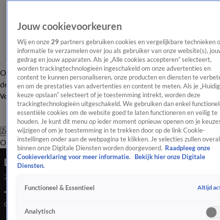
Jouw cookievoorkeuren
Wij en onze
29
partners gebruiken cookies en vergelijkbare technieken 
informatie te verzamelen over jou als gebruiker van onze website(s), jou
gedrag en jouw apparaten. Als je „Alle cookies accepteren” selecteert,
worden trackingtechnologieën ingeschakeld om onze advertenties en
Overzicht
Afleveringen
Tip
Entertainment
BN'ers
TV
Crime
Algemeen
content te kunnen personaliseren, onze producten en diensten te verbet
de redactie
Nieuwsbrief
en om de prestaties van advertenties en content te meten. Als je „Huidi
keuze opslaan” selecteert of je toestemming intrekt, worden deze
Volg Shownieuws
trackingtechnologieën uitgeschakeld. We gebruiken dan enkel functionel
essentiële cookies om de website goed te laten functioneren en veilig te
houden. Je kunt dit menu op ieder moment opnieuw openen om je keuzes
wijzigen of om je toestemming in te trekken door op de link Cookie-
Zoeken
instellingen onder aan de webpagina te klikken. Je selecties zullen overal
Overzicht
Entertainment
Spraakmakend
Reality
Crime
Video's
Afl
binnen onze Digitale Diensten worden doorgevoerd.
Raadpleeg onze
Cookieverklaring voor meer informatie.
Bekijk hier onze Digitale
Luca Borsato over turbulente periode
Diensten.
21 juli 2023, 10:08
Altijd ac
Functioneel & Essentieel
•&#x9;Luca over zijn carrièrepad, single ('Blame it on the wine')
die paar weken geleden uitkwam en onzekerheid. Ging zelfs
Analytisch
naar een psycholoog omdat hij een tijd lang niet lekker in z'n