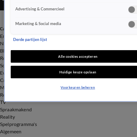
Advertising & Commercieel
Marketing & Social media
Categorieën
Entertainment
Derde partijen lijst
Nieuws
BN'ers
Alle cookies accepteren
Royalty
Songfestival
Evenementen
Huidige keuze opslaan
Crime
Misdaad
Voorkeuren beheren
Rechtszaken
TV
Spraakmakend
Reality
Spelprogramma's
Algemeen