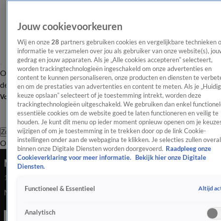
Jouw cookievoorkeuren
Wij en onze
28
partners gebruiken cookies en vergelijkbare technieken 
informatie te verzamelen over jou als gebruiker van onze website(s), jou
gedrag en jouw apparaten. Als je „Alle cookies accepteren” selecteert,
worden trackingtechnologieën ingeschakeld om onze advertenties en
Overzicht
Afleveringen
Tip
Entertainment
BN'ers
TV
Crime
Algemeen
content te kunnen personaliseren, onze producten en diensten te verbet
de redactie
Nieuwsbrief
en om de prestaties van advertenties en content te meten. Als je „Huidi
keuze opslaan” selecteert of je toestemming intrekt, worden deze
Volg Shownieuws
trackingtechnologieën uitgeschakeld. We gebruiken dan enkel functionel
essentiële cookies om de website goed te laten functioneren en veilig te
houden. Je kunt dit menu op ieder moment opnieuw openen om je keuzes
wijzigen of om je toestemming in te trekken door op de link Cookie-
Zoeken
instellingen onder aan de webpagina te klikken. Je selecties zullen overal
Overzicht
Entertainment
Spraakmakend
Reality
Crime
Video's
Afl
binnen onze Digitale Diensten worden doorgevoerd.
Raadpleeg onze
Cookieverklaring voor meer informatie.
Bekijk hier onze Digitale
Maria Tailor was op jachtfeestje met Diddy
Diensten.
14 okt 2024, 09:58
Altijd ac
Functioneel & Essentieel
Maria Tailor was op jachtfeestje met Diddy.
Analytisch