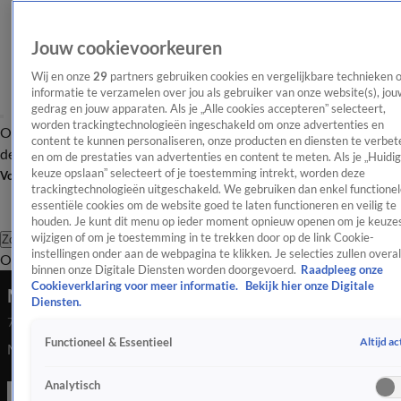
Jouw cookievoorkeuren
Wij en onze
29
partners gebruiken cookies en vergelijkbare technieken 
informatie te verzamelen over jou als gebruiker van onze website(s), jou
gedrag en jouw apparaten. Als je „Alle cookies accepteren” selecteert,
worden trackingtechnologieën ingeschakeld om onze advertenties en
Overzicht
Afleveringen
Tip
Entertainment
BN'ers
TV
Crime
Algemeen
content te kunnen personaliseren, onze producten en diensten te verbet
de redactie
Nieuwsbrief
en om de prestaties van advertenties en content te meten. Als je „Huidi
keuze opslaan” selecteert of je toestemming intrekt, worden deze
Volg Shownieuws
trackingtechnologieën uitgeschakeld. We gebruiken dan enkel functionel
essentiële cookies om de website goed te laten functioneren en veilig te
houden. Je kunt dit menu op ieder moment opnieuw openen om je keuzes
wijzigen of om je toestemming in te trekken door op de link Cookie-
Zoeken
instellingen onder aan de webpagina te klikken. Je selecties zullen overal
Overzicht
Entertainment
Spraakmakend
Reality
Crime
Video's
Afl
binnen onze Digitale Diensten worden doorgevoerd.
Raadpleeg onze
Cookieverklaring voor meer informatie.
Bekijk hier onze Digitale
Marieke Elsinga heeft haar poes weer terug
Diensten.
7 juli 2023, 19:26
Altijd ac
Functioneel & Essentieel
Marieke Elsinga heeft haar poes weer terug...
Analytisch