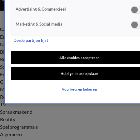
Advertising & Commercieel
Marketing & Social media
Categorieën
Entertainment
Derde partijen lijst
Nieuws
BN'ers
Alle cookies accepteren
Royalty
Songfestival
Evenementen
Huidige keuze opslaan
Crime
Misdaad
Voorkeuren beheren
Rechtszaken
TV
Spraakmakend
Reality
Spelprogramma's
Algemeen