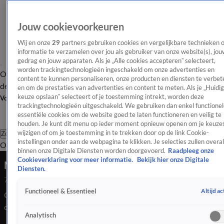
Jouw cookievoorkeuren
Wij en onze
29
partners gebruiken cookies en vergelijkbare technieken 
informatie te verzamelen over jou als gebruiker van onze website(s), jou
gedrag en jouw apparaten. Als je „Alle cookies accepteren” selecteert,
worden trackingtechnologieën ingeschakeld om onze advertenties en
Overzicht
Afleveringen
Tip
Entertainment
BN'ers
TV
Crime
Algemeen
content te kunnen personaliseren, onze producten en diensten te verbet
de redactie
Nieuwsbrief
en om de prestaties van advertenties en content te meten. Als je „Huidi
keuze opslaan” selecteert of je toestemming intrekt, worden deze
Volg Shownieuws
trackingtechnologieën uitgeschakeld. We gebruiken dan enkel functionel
essentiële cookies om de website goed te laten functioneren en veilig te
houden. Je kunt dit menu op ieder moment opnieuw openen om je keuzes
wijzigen of om je toestemming in te trekken door op de link Cookie-
Zoeken
instellingen onder aan de webpagina te klikken. Je selecties zullen overal
Overzicht
Entertainment
Spraakmakend
Reality
Crime
Video's
Afl
binnen onze Digitale Diensten worden doorgevoerd.
Raadpleeg onze
Cookieverklaring voor meer informatie.
Bekijk hier onze Digitale
Martien Meiland splitst pension Code Rose op
Diensten.
7 juli 2026, 21:03
Altijd ac
Functioneel & Essentieel
Code Rose, het pension van de familie Meiland, wordt
opgesplitst in twee woningen. Thom Goderie vertelt over zijn
Analytisch
gesprek met Martien over het pand.