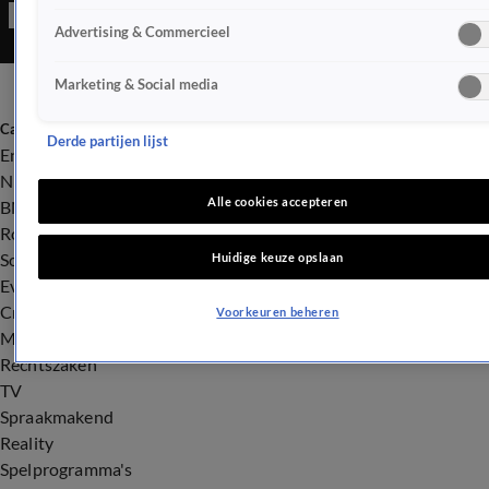
Advertising & Commercieel
Marketing & Social media
Categorieën
Derde partijen lijst
Entertainment
Nieuws
Alle cookies accepteren
BN'ers
Royalty
Songfestival
Huidige keuze opslaan
Evenementen
Crime
Voorkeuren beheren
Misdaad
Rechtszaken
TV
Spraakmakend
Reality
Spelprogramma's