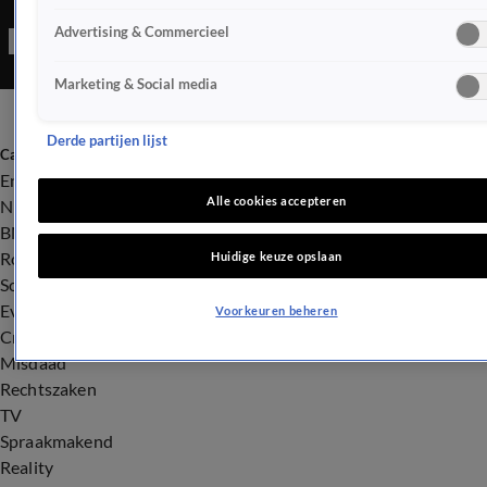
Jada Borsato en Leontine Ruiters betrokken raakten.
Advertising & Commercieel
Marketing & Social media
Derde partijen lijst
Categorieën
Entertainment
Alle cookies accepteren
Nieuws
BN'ers
Royalty
Huidige keuze opslaan
Songfestival
Evenementen
Voorkeuren beheren
Crime
Misdaad
Rechtszaken
TV
Spraakmakend
Reality