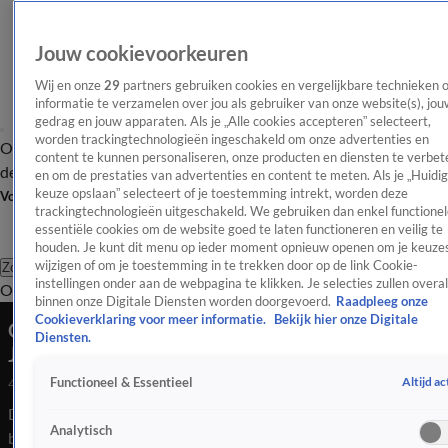
Jouw cookievoorkeuren
Wij en onze
29
partners gebruiken cookies en vergelijkbare technieken 
informatie te verzamelen over jou als gebruiker van onze website(s), jou
gedrag en jouw apparaten. Als je „Alle cookies accepteren” selecteert,
worden trackingtechnologieën ingeschakeld om onze advertenties en
Overzicht
Afleveringen
Tip
Entertainment
BN'ers
TV
Crime
Algemeen
content te kunnen personaliseren, onze producten en diensten te verbet
de redactie
Nieuwsbrief
en om de prestaties van advertenties en content te meten. Als je „Huidi
keuze opslaan” selecteert of je toestemming intrekt, worden deze
Volg Shownieuws
trackingtechnologieën uitgeschakeld. We gebruiken dan enkel functionel
essentiële cookies om de website goed te laten functioneren en veilig te
houden. Je kunt dit menu op ieder moment opnieuw openen om je keuzes
wijzigen of om je toestemming in te trekken door op de link Cookie-
Zoeken
instellingen onder aan de webpagina te klikken. Je selecties zullen overal
Overzicht
Entertainment
Spraakmakend
Reality
Crime
Video's
Afl
binnen onze Digitale Diensten worden doorgevoerd.
Raadpleeg onze
Cookieverklaring voor meer informatie.
Bekijk hier onze Digitale
Opmerkelijke details over ernstig auto-ongeluk
Diensten.
Jada Borsato en Leontine Ruiters
Altijd ac
Functioneel & Essentieel
4 juni 2026, 00:10
De Spaanse politie heeft nieuwe, opmerkelijke details
Analytisch
bekendgemaakt over het ernstige verkeersongeluk waarbij