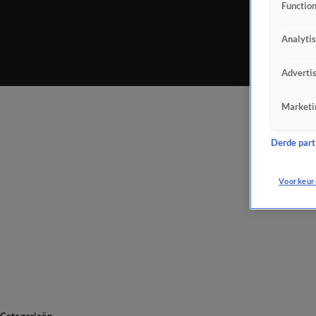
Function
Analyti
Adverti
Marketi
Derde parti
Voorkeur