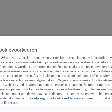
e redactie
Nieuwsbrief
ookievoorkeuren
e
29
partners gebruiken cookies en vergelijkbare technieken om informatie te
s gebruiker van onze website(s), jouw gedrag en jouw apparaten. Als je „Alle co
” selecteert, worden trackingtechnologieën ingeschakeld om onze advertenties
everingen
personaliseren, onze producten en diensten te verbeteren en om de prestaties 
s en content te meten. Als je „Huidige keuze opslaan” selecteert of je toestemm
e trackingtechnologieën uitgeschakeld. We gebruiken dan enkel functionele en
de website goed te laten functioneren en veilig te houden. Je kunt dit menu op
ieuw openen om je keuzes te wijzigen of om je toestemming in te trekken door
ellingen onder aan de webpagina te klikken. Je selecties zullen overal binnen o
orden doorgevoerd.
Raadpleeg onze Cookieverklaring voor meer informatie.
ale Diensten.