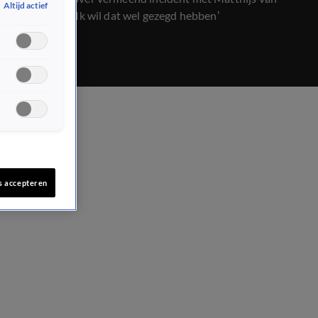
Altijd actief
Nieuwkerk: ‘Ik wil dat wel gezegd hebben’
s accepteren