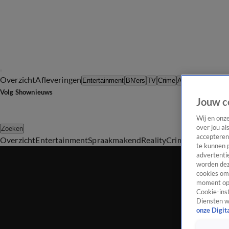
Overzicht
Afleveringen
Tip d
Entertainment
BN'ers
TV
Crime
Algemeen
Volg Shownieuws
Jouw c
Wij en onz
over jou al
Zoeken
accepteren
Overzicht
Entertainment
Spraakmakend
Reality
Crime
Video's
Afl
te kunnen 
advertentie
worden dez
cookies om 
moment opn
Cookie-inst
Diensten w
onze Digit