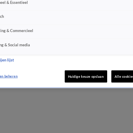
eel & Essentieel
sch
sing & Commercieel
ng & Social media
jen lijst
en beheren
Huidige keuze opslaan
Alle cookie