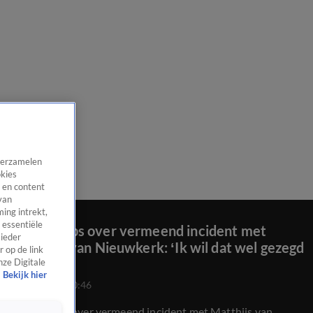
 verzamelen
okies
 en content
van
ing intrekt,
 essentiële
Rob Kemps over vermeend incident met
 ieder
Matthijs van Nieuwkerk: ‘Ik wil dat wel gezegd
 op de link
hebben’
nze Digitale
Bekijk hier
8 dec 2022, 00:46
Rob Kemps over vermeend incident met Matthijs van