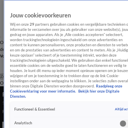
Jouw cookievoorkeuren
Wij en onze
29
partners gebruiken cookies en vergelijkbare technieken 
informatie te verzamelen over jou als gebruiker van onze website(s), jou
gedrag en jouw apparaten. Als je „Alle cookies accepteren” selecteert,
worden trackingtechnologieën ingeschakeld om onze advertenties en
Overzicht
Afleveringen
Tip
Entertainment
BN'ers
TV
Crime
Algemeen
content te kunnen personaliseren, onze producten en diensten te verbet
de redactie
Nieuwsbrief
en om de prestaties van advertenties en content te meten. Als je „Huidi
keuze opslaan” selecteert of je toestemming intrekt, worden deze
Volg Shownieuws
trackingtechnologieën uitgeschakeld. We gebruiken dan enkel functionel
essentiële cookies om de website goed te laten functioneren en veilig te
houden. Je kunt dit menu op ieder moment opnieuw openen om je keuzes
wijzigen of om je toestemming in te trekken door op de link Cookie-
Zoeken
instellingen onder aan de webpagina te klikken. Je selecties zullen overal
Overzicht
Entertainment
Spraakmakend
Reality
Crime
Video's
Afl
binnen onze Digitale Diensten worden doorgevoerd.
Raadpleeg onze
Cookieverklaring voor meer informatie.
Bekijk hier onze Digitale
Robert van Hemert over zijn nieuwe single
Diensten.
5 juni 2026, 23:12
Altijd ac
Functioneel & Essentieel
Robert van Hemert heeft een nieuwe single uitgebracht.
Analytisch