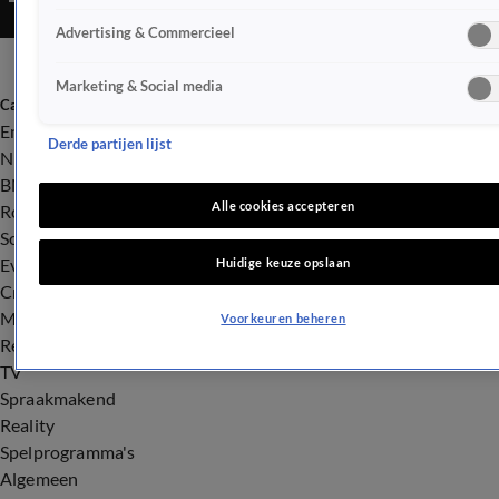
Advertising & Commercieel
Marketing & Social media
Categorieën
Entertainment
Derde partijen lijst
Nieuws
BN'ers
Alle cookies accepteren
Royalty
Songfestival
Evenementen
Huidige keuze opslaan
Crime
Misdaad
Voorkeuren beheren
Rechtszaken
TV
Spraakmakend
Reality
Spelprogramma's
Algemeen