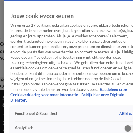
Jouw cookievoorkeuren
Wij en onze
29
partners gebruiken cookies en vergelijkbare technieken 
informatie te verzamelen over jou als gebruiker van onze website(s), jou
gedrag en jouw apparaten. Als je „Alle cookies accepteren” selecteert,
worden trackingtechnologieën ingeschakeld om onze advertenties en
Overzicht
Afleveringen
Tip
Entertainment
BN'ers
TV
Crime
Algemeen
content te kunnen personaliseren, onze producten en diensten te verbet
de redactie
Nieuwsbrief
en om de prestaties van advertenties en content te meten. Als je „Huidi
keuze opslaan” selecteert of je toestemming intrekt, worden deze
Volg Shownieuws
trackingtechnologieën uitgeschakeld. We gebruiken dan enkel functionel
essentiële cookies om de website goed te laten functioneren en veilig te
houden. Je kunt dit menu op ieder moment opnieuw openen om je keuzes
wijzigen of om je toestemming in te trekken door op de link Cookie-
Zoeken
instellingen onder aan de webpagina te klikken. Je selecties zullen overal
Overzicht
Entertainment
Spraakmakend
Reality
Crime
Video's
Afl
binnen onze Digitale Diensten worden doorgevoerd.
Raadpleeg onze
Cookieverklaring voor meer informatie.
Bekijk hier onze Digitale
Shownieuws-tafel over mishandelingszaak Peter
Diensten.
Gillis
Altijd ac
Functioneel & Essentieel
7 juli 2023, 08:09
Een opvallende wending in de mishandelingszaak rondom
Analytisch
Peter Gillis: het OM heeft vandaag bekend gemaakt de