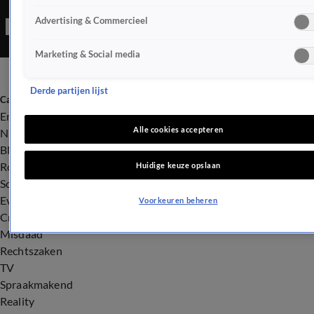
Shownieuws een kort verslagje vanaf die locatie.
Advertising & Commercieel
Marketing & Social media
Derde partijen lijst
Categorieën
Entertainment
Alle cookies accepteren
Nieuws
BN'ers
Royalty
Huidige keuze opslaan
Songfestival
Evenementen
Voorkeuren beheren
Crime
Misdaad
Rechtszaken
TV
Spraakmakend
Reality