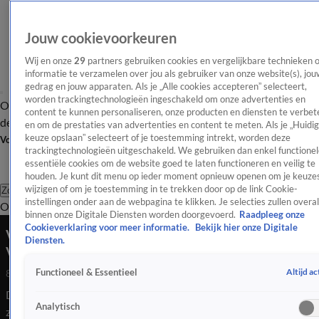
Jouw cookievoorkeuren
Wij en onze
29
partners gebruiken cookies en vergelijkbare technieken 
informatie te verzamelen over jou als gebruiker van onze website(s), jou
gedrag en jouw apparaten. Als je „Alle cookies accepteren” selecteert,
worden trackingtechnologieën ingeschakeld om onze advertenties en
Overzicht
Afleveringen
Tip
Entertainment
BN'ers
TV
Crime
Algemeen
content te kunnen personaliseren, onze producten en diensten te verbet
de redactie
Nieuwsbrief
en om de prestaties van advertenties en content te meten. Als je „Huidi
keuze opslaan” selecteert of je toestemming intrekt, worden deze
Volg Shownieuws
trackingtechnologieën uitgeschakeld. We gebruiken dan enkel functionel
essentiële cookies om de website goed te laten functioneren en veilig te
houden. Je kunt dit menu op ieder moment opnieuw openen om je keuzes
wijzigen of om je toestemming in te trekken door op de link Cookie-
Zoeken
instellingen onder aan de webpagina te klikken. Je selecties zullen overal
Overzicht
Entertainment
Spraakmakend
Reality
Crime
Video's
Afl
binnen onze Digitale Diensten worden doorgevoerd.
Raadpleeg onze
Cookieverklaring voor meer informatie.
Bekijk hier onze Digitale
Voorproefje opnames nieuw seizoen Gooische
Diensten.
Vrouwen
Altijd ac
Functioneel & Essentieel
8 juli 2026, 20:06
De opnames van het nieuwe seizoen van Gooische Vrouwen
Analytisch
zitten er bijna op. Wij nemen alvast een kijkje achter de