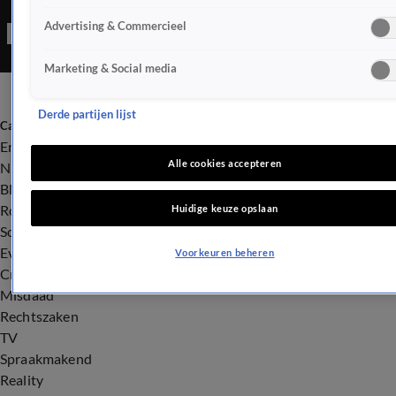
schermen, want Tommy van Lent, die Remy speelt, geeft ons
Advertising & Commercieel
een rondleiding over de set.
Marketing & Social media
Derde partijen lijst
Categorieën
Entertainment
Alle cookies accepteren
Nieuws
BN'ers
Royalty
Huidige keuze opslaan
Songfestival
Evenementen
Voorkeuren beheren
Crime
Misdaad
Rechtszaken
TV
Spraakmakend
Reality