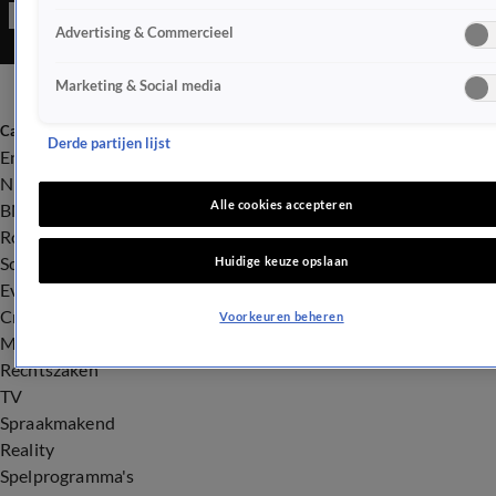
Advertising & Commercieel
Marketing & Social media
Categorieën
Derde partijen lijst
Entertainment
Nieuws
Alle cookies accepteren
BN'ers
Royalty
Songfestival
Huidige keuze opslaan
Evenementen
Crime
Voorkeuren beheren
Misdaad
Rechtszaken
TV
Spraakmakend
Reality
Spelprogramma's