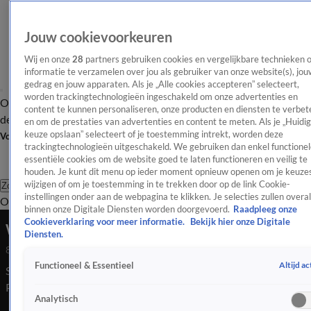
Jouw cookievoorkeuren
Wij en onze
28
partners gebruiken cookies en vergelijkbare technieken 
informatie te verzamelen over jou als gebruiker van onze website(s), jou
gedrag en jouw apparaten. Als je „Alle cookies accepteren” selecteert,
worden trackingtechnologieën ingeschakeld om onze advertenties en
Overzicht
Afleveringen
Tip
Entertainment
BN'ers
TV
Crime
Algemeen
content te kunnen personaliseren, onze producten en diensten te verbet
de redactie
Nieuwsbrief
en om de prestaties van advertenties en content te meten. Als je „Huidi
keuze opslaan” selecteert of je toestemming intrekt, worden deze
Volg Shownieuws
trackingtechnologieën uitgeschakeld. We gebruiken dan enkel functionel
essentiële cookies om de website goed te laten functioneren en veilig te
houden. Je kunt dit menu op ieder moment opnieuw openen om je keuzes
wijzigen of om je toestemming in te trekken door op de link Cookie-
Zoeken
instellingen onder aan de webpagina te klikken. Je selecties zullen overal
Overzicht
Entertainment
Spraakmakend
Reality
Crime
Video's
Afl
binnen onze Digitale Diensten worden doorgevoerd.
Raadpleeg onze
Cookieverklaring voor meer informatie.
Bekijk hier onze Digitale
Wolter Kroes over het afvallen van Gordon
Diensten.
8 juli 2026, 23:00
Altijd ac
Functioneel & Essentieel
Shownieuws sprak Wolter Kroes op Het Muziekfeest op het
Plein en over het afvaltraject van Gordon. Ook vertelt Wolter
Analytisch
dat hij zelf ook maar liefst 13 (!) kilo is afgevallen.