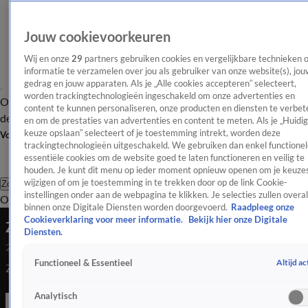
Jouw cookievoorkeuren
Wij en onze
29
partners gebruiken cookies en vergelijkbare technieken 
informatie te verzamelen over jou als gebruiker van onze website(s), jou
gedrag en jouw apparaten. Als je „Alle cookies accepteren” selecteert,
worden trackingtechnologieën ingeschakeld om onze advertenties en
Overzicht
Afleveringen
Tip
Entertainment
BN'ers
TV
Crime
Algemeen
content te kunnen personaliseren, onze producten en diensten te verbet
de redactie
Nieuwsbrief
en om de prestaties van advertenties en content te meten. Als je „Huidi
keuze opslaan” selecteert of je toestemming intrekt, worden deze
Volg Shownieuws
trackingtechnologieën uitgeschakeld. We gebruiken dan enkel functionel
essentiële cookies om de website goed te laten functioneren en veilig te
houden. Je kunt dit menu op ieder moment opnieuw openen om je keuzes
wijzigen of om je toestemming in te trekken door op de link Cookie-
Zoeken
instellingen onder aan de webpagina te klikken. Je selecties zullen overal
Overzicht
Entertainment
Spraakmakend
Reality
Crime
Video's
Afl
binnen onze Digitale Diensten worden doorgevoerd.
Raadpleeg onze
Cookieverklaring voor meer informatie.
Bekijk hier onze Digitale
ZIEN: Marieke Elsinga diep geraakt en gekwetst
Diensten.
2 juni 2023, 16:47
Altijd ac
Functioneel & Essentieel
ZIEN: Marieke Elsinga diep geraakt en gekwetst
Analytisch