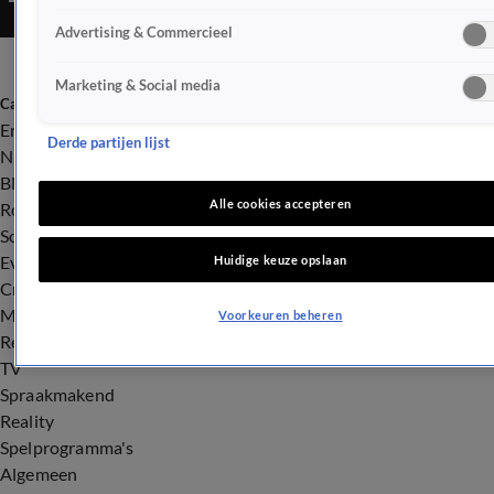
Advertising & Commercieel
Marketing & Social media
Categorieën
Entertainment
Derde partijen lijst
Nieuws
BN'ers
Alle cookies accepteren
Royalty
Songfestival
Evenementen
Huidige keuze opslaan
Crime
Misdaad
Voorkeuren beheren
Rechtszaken
TV
Spraakmakend
Reality
Spelprogramma's
Algemeen