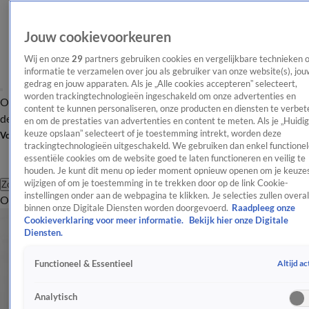
Jouw cookievoorkeuren
Wij en onze
29
partners gebruiken cookies en vergelijkbare technieken 
informatie te verzamelen over jou als gebruiker van onze website(s), jou
gedrag en jouw apparaten. Als je „Alle cookies accepteren” selecteert,
worden trackingtechnologieën ingeschakeld om onze advertenties en
Overzicht
Afleveringen
Tip
Entertainment
BN'ers
TV
Crime
Algemeen
content te kunnen personaliseren, onze producten en diensten te verbet
de redactie
Nieuwsbrief
en om de prestaties van advertenties en content te meten. Als je „Huidi
keuze opslaan” selecteert of je toestemming intrekt, worden deze
Volg Shownieuws
trackingtechnologieën uitgeschakeld. We gebruiken dan enkel functionel
essentiële cookies om de website goed te laten functioneren en veilig te
houden. Je kunt dit menu op ieder moment opnieuw openen om je keuzes
wijzigen of om je toestemming in te trekken door op de link Cookie-
Zoeken
instellingen onder aan de webpagina te klikken. Je selecties zullen overal
Overzicht
Entertainment
Spraakmakend
Reality
Crime
Video's
Afl
binnen onze Digitale Diensten worden doorgevoerd.
Raadpleeg onze
Cookieverklaring voor meer informatie.
Bekijk hier onze Digitale
Diensten.
Altijd ac
Functioneel & Essentieel
Analytisch