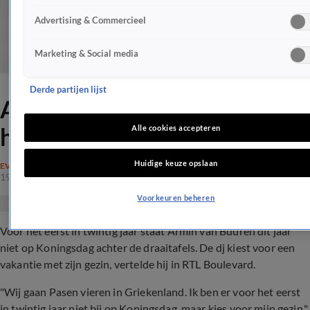
Advertising & Commercieel
Marketing & Social media
Derde partijen lijst
Armin slaat Koningsdag voor
het eerst over
Alle cookies accepteren
Huidige keuze opslaan
EVENEMENTEN
19 apr 2019, 17:50
Voorkeuren beheren
Voor het eerst in twintig jaar staat Armin van Buuren dit jaar
niet op Koningsdag achter de draaitafels. De dj kiest voor een
vakantie met zijn gezin, vertelde hij in RTL Boulevard.
"Wij gaan Pasen vieren in Griekenland. Ik ben er voor het eerst
in twintig jaar niet bij op Koningsdag, maar kies voor mijn gezin."