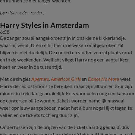
en kunnen ze niet langer wachten.
Harry Styles pakt record af van René Froger 
met concertenreeks
Lees hieronder verder...
Harry Styles in Amsterdam
6:58
De zanger zou al aangekomen zijn in ons kleine kikkerlandje,
waar hij verblijft, en of hij hier drie weken onafgebroken zal
blijven is niet duidelijk. De concerten vinden vooral plaats rond
en in de weekenden. Wellicht vliegt Harry nog een aantal keer
heen en weer in de tussentijd.
Met de singles
Aperture
,
American Girls
en
Dance No Mor
e
weet
Harry de radiostations te bereiken, maar zijn album en tour zijn
minder in trek dan gebruikelijk. Er is voor velen nog een kans om
de concerten bij te wonen; tickets worden namelijk massaal
weer opnieuw aangeboden nadat het album nogal lijkt tegen te
vallen en de tickets toch erg duur zijn.
Ondertussen zijn de prijzen van de tickets aardig gedaald, dus
wie nog graag een concert van Harry Styles wil bijwonen, maakt