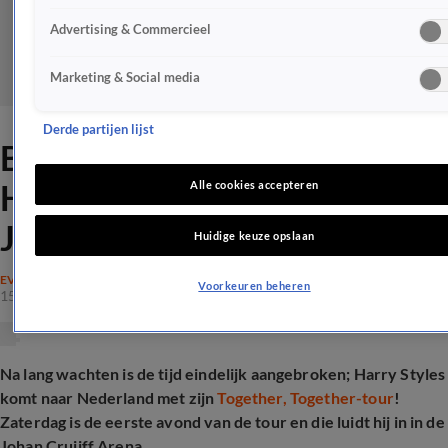
Advertising & Commercieel
Marketing & Social media
Derde partijen lijst
Bijzonder kunstwerk van
Harry Styles onthuld bij
Alle cookies accepteren
Johan Cruijff Arena
Huidige keuze opslaan
EVENEMENTEN
Voorkeuren beheren
15 mei 2026, 15:37
Na lang wachten is de tijd eindelijk aangebroken; Harry Styles
komt naar Nederland met zijn
Together, Together-tour
!
Zaterdag is de eerste avond van de tour en die luidt hij in in de
Johan Cruijff Arena.