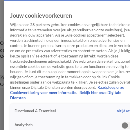
Jouw cookievoorkeuren
Wij en onze
28
partners gebruiken cookies en vergelijkbare technieken 
informatie te verzamelen over jou als gebruiker van onze website(s), jou
gedrag en jouw apparaten. Als je „Alle cookies accepteren” selecteert,
worden trackingtechnologieën ingeschakeld om onze advertenties en
Overzicht
Afleveringen
Tip
Entertainment
BN'ers
TV
Crime
Algemeen
content te kunnen personaliseren, onze producten en diensten te verbet
de redactie
Nieuwsbrief
en om de prestaties van advertenties en content te meten. Als je „Huidi
keuze opslaan” selecteert of je toestemming intrekt, worden deze
Volg Shownieuws
trackingtechnologieën uitgeschakeld. We gebruiken dan enkel functionel
essentiële cookies om de website goed te laten functioneren en veilig te
houden. Je kunt dit menu op ieder moment opnieuw openen om je keuzes
wijzigen of om je toestemming in te trekken door op de link Cookie-
Zoeken
instellingen onder aan de webpagina te klikken. Je selecties zullen overal
Overzicht
Entertainment
Spraakmakend
Reality
Crime
Video's
Afl
binnen onze Digitale Diensten worden doorgevoerd.
Raadpleeg onze
Cookieverklaring voor meer informatie.
Bekijk hier onze Digitale
Diensten.
Altijd ac
Functioneel & Essentieel
Analytisch