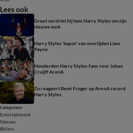
Lees ook
Groot verdriet bij fans Harry Styles om zijn
nieuwe look
Harry Styles 'kapot' van overlijden Liam
Payne
Honderden Harry Styles-fans voor Johan
Cruijff ArenA
Zo reageert René Froger op ArenA-record
Harry Styles
Categorieën
Entertainment
Nieuws
BN'ers