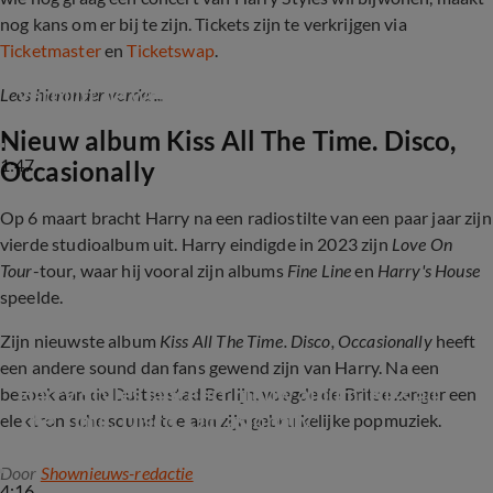
nog kans om er bij te zijn. Tickets zijn te verkrijgen via
Ticketmaster
en
Ticketswap
.
Harry Styles op tour in Nederland: waar 
verblijft de wereldster?
Lees hieronder verder...
Nieuw album
Kiss All The Time. Disco,
1:47
Occasionally
Op 6 maart bracht Harry na een radiostilte van een paar jaar zijn
vierde studioalbum uit. Harry eindigde in 2023 zijn
Love On
Tour
-tour
,
waar hij vooral zijn albums
Fine Line
en
Harry's House
speelde.
Zijn nieuwste album
Kiss All The Time. Disco, Occasionally
heeft
een andere sound dan fans gewend zijn van Harry. Na een
Harry Styles lanceert nieuw album 'Kiss all 
bezoek aan de Duitse stad Berlijn, voegde de Britse zanger een
The Time. Disco, Occasionally'
elektronische sound toe aan zijn gebruikelijke popmuziek.
Door
Shownieuws-redactie
4:16