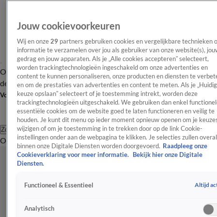
Jouw cookievoorkeuren
Wij en onze
29
partners gebruiken cookies en vergelijkbare technieken 
informatie te verzamelen over jou als gebruiker van onze website(s), jou
gedrag en jouw apparaten. Als je „Alle cookies accepteren” selecteert,
worden trackingtechnologieën ingeschakeld om onze advertenties en
Overzicht
Afleveringen
Tip
Entertainment
BN'ers
TV
Crime
Algemeen
content te kunnen personaliseren, onze producten en diensten te verbet
de redactie
Nieuwsbrief
en om de prestaties van advertenties en content te meten. Als je „Huidi
keuze opslaan” selecteert of je toestemming intrekt, worden deze
Volg Shownieuws
trackingtechnologieën uitgeschakeld. We gebruiken dan enkel functionel
essentiële cookies om de website goed te laten functioneren en veilig te
houden. Je kunt dit menu op ieder moment opnieuw openen om je keuzes
wijzigen of om je toestemming in te trekken door op de link Cookie-
Zoeken
instellingen onder aan de webpagina te klikken. Je selecties zullen overal
Overzicht
Entertainment
Spraakmakend
Reality
Crime
Video's
Afl
binnen onze Digitale Diensten worden doorgevoerd.
Raadpleeg onze
Cookieverklaring voor meer informatie.
Bekijk hier onze Digitale
Diensten.
Altijd ac
Functioneel & Essentieel
Analytisch