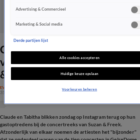
Advertising & Commercieel
Marketing & Social media
Derde partijen lijst
Claude en Tabitha dankbaar
voor gastoptredens bij Suzan
Alle cookies accepteren
& Freek
Huidige keuze opslaan
EVENEMENTEN
Voorkeuren beheren
31 mei 2026, 22:19
Claude en Tabitha blikken zondag op Instagram terug op hun
gastoptredens bij de concertreeks van Suzan & Freek.
Afzonderlijk van elkaar noemen de artiesten het "bijzonder"
dat ze onderdeel waren van de tien concerten in GelreDome