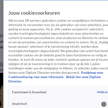
Jouw cookievoorkeuren
Wij en onze
29
partners gebruiken cookies en vergelijkbare technieken 
informatie te verzamelen over jou als gebruiker van onze website(s), jou
gedrag en jouw apparaten. Als je „Alle cookies accepteren” selecteert,
worden trackingtechnologieën ingeschakeld om onze advertenties en
Overzicht
Afleveringen
Tip
Entertainment
BN'ers
TV
Crime
Algemeen
content te kunnen personaliseren, onze producten en diensten te verbet
de redactie
Nieuwsbrief
en om de prestaties van advertenties en content te meten. Als je „Huidi
keuze opslaan” selecteert of je toestemming intrekt, worden deze
Volg Shownieuws
trackingtechnologieën uitgeschakeld. We gebruiken dan enkel functionel
essentiële cookies om de website goed te laten functioneren en veilig te
houden. Je kunt dit menu op ieder moment opnieuw openen om je keuzes
wijzigen of om je toestemming in te trekken door op de link Cookie-
Zoeken
instellingen onder aan de webpagina te klikken. Je selecties zullen overal
Overzicht
Entertainment
Spraakmakend
Reality
Crime
Video's
Afl
binnen onze Digitale Diensten worden doorgevoerd.
Raadpleeg onze
Cookieverklaring voor meer informatie.
Bekijk hier onze Digitale
Diensten.
Altijd ac
Functioneel & Essentieel
Analytisch