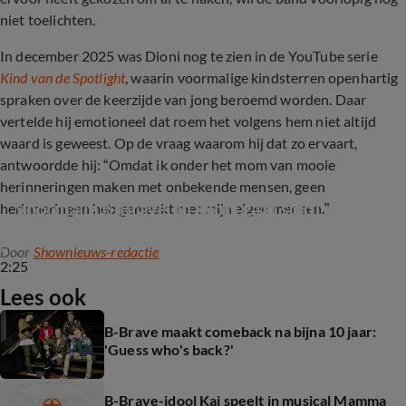
niet toelichten.
In december 2025 was Dioni nog te zien in de YouTube serie
Kind van de Spotlight
, waarin voormalige kindsterren openhartig
spraken over de keerzijde van jong beroemd worden. Daar
vertelde hij emotioneel dat roem het volgens hem niet altijd
waard is geweest. Op de vraag waarom hij dat zo ervaart,
antwoordde hij: “Omdat ik onder het mom van mooie
herinneringen maken met onbekende mensen, geen
Voormalig B-Brave lid Dioni gaat solo!
herinneringen heb gemaakt met mijn eigen mensen.”
Door
Shownieuws-redactie
2:25
Lees ook
B-Brave maakt comeback na bijna 10 jaar:
'Guess who's back?'
B-Brave-idool Kaj speelt in musical Mamma