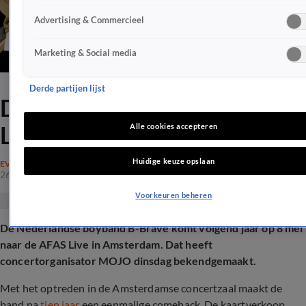
Advertising & Commercieel
Marketing & Social media
Derde partijen lijst
Datum B-Brave-reünie AFAS
Live bekendgemaakt
Alle cookies accepteren
Huidige keuze opslaan
EVENEMENTEN
26 mei 2026, 13:49
Voorkeuren beheren
De Nederlandse boyband B-Brave komt volgend jaar op 8 mei
naar de AFAS Live in Amsterdam. Dat heeft
concertorganisator MOJO dinsdag bekendgemaakt.
Met het optreden in de Amsterdamse concertzaal maakt de
band na
tien jaar
een eenmalige comeback. De kaartverkoop