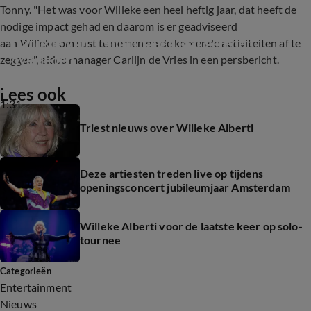
Tonny. "Het was voor Willeke een heel heftig jaar, dat heeft de
nodige impact gehad en daarom is er geadviseerd
Daniëlle van 't Schip is een jaar geleden 
aan Willeke om rust te nemen en de komende activiteiten af te
overleden
zeggen", aldus manager Carlijn de Vries in een persbericht.
Lees ook
1:31
Triest nieuws over Willeke Alberti
Deze artiesten treden live op tijdens
openingsconcert jubileumjaar Amsterdam
Willeke Alberti voor de laatste keer op solo-
tournee
Categorieën
Entertainment
Nieuws