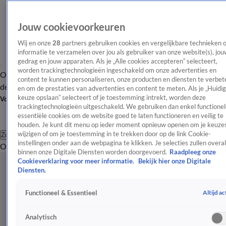
Jouw cookievoorkeuren
Wij en onze
28
partners gebruiken cookies en vergelijkbare technieken 
informatie te verzamelen over jou als gebruiker van onze website(s), jou
gedrag en jouw apparaten. Als je „Alle cookies accepteren” selecteert,
worden trackingtechnologieën ingeschakeld om onze advertenties en
Overzicht
Afleveringen
Tip
Entertainment
BN'ers
TV
Crime
Algemeen
content te kunnen personaliseren, onze producten en diensten te verbet
de redactie
Nieuwsbrief
en om de prestaties van advertenties en content te meten. Als je „Huidi
keuze opslaan” selecteert of je toestemming intrekt, worden deze
Volg Shownieuws
trackingtechnologieën uitgeschakeld. We gebruiken dan enkel functionel
essentiële cookies om de website goed te laten functioneren en veilig te
houden. Je kunt dit menu op ieder moment opnieuw openen om je keuzes
wijzigen of om je toestemming in te trekken door op de link Cookie-
Zoeken
instellingen onder aan de webpagina te klikken. Je selecties zullen overal
Overzicht
Entertainment
Spraakmakend
Reality
Crime
Video's
Afl
binnen onze Digitale Diensten worden doorgevoerd.
Raadpleeg onze
Cookieverklaring voor meer informatie.
Bekijk hier onze Digitale
Diensten.
Altijd ac
Functioneel & Essentieel
Analytisch