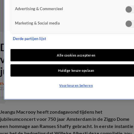
Advertising & Commercieel
Marketing & Social media
Derde partijen lijst
Deze zanger zingt in plaats
van Willeke Alberti bij
Alle cookies accepteren
jubileumsconcert
Huidige keuze opslaan
EVENEMENTEN
Voorkeuren beheren
27 okt 2024, 22:40
Jeangu Macrooy heeft zondagavond tijdens het
jubileumconcert voor 750 jaar Amsterdam in de Ziggo Dome
een hommage aan Ramses Shaffy gebracht. In eerste instantie
was het de bedoeling dat Willeke Alberti deze compilatie zou