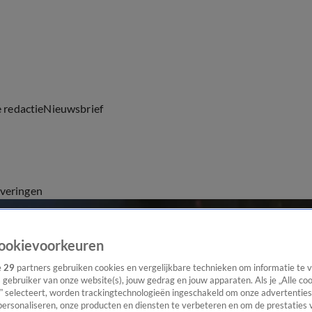
e redactie
Nieuwsbrief
everingen
ookievoorkeuren
e
29
partners gebruiken cookies en vergelijkbare technieken om informatie te
s gebruiker van onze website(s), jouw gedrag en jouw apparaten. Als je „Alle co
” selecteert, worden trackingtechnologieën ingeschakeld om onze advertenties
personaliseren, onze producten en diensten te verbeteren en om de prestaties 