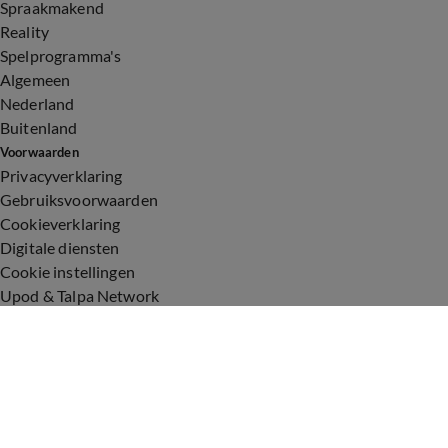
Spraakmakend
Reality
Spelprogramma's
Algemeen
Nederland
Buitenland
Voorwaarden
Privacyverklaring
Gebruiksvoorwaarden
Cookieverklaring
Digitale diensten
Cookie instellingen
Upod & Talpa Network
Adverteren
Vacatures
Publieksservice
Toegankelijkheid
Over ons
Neem contact op