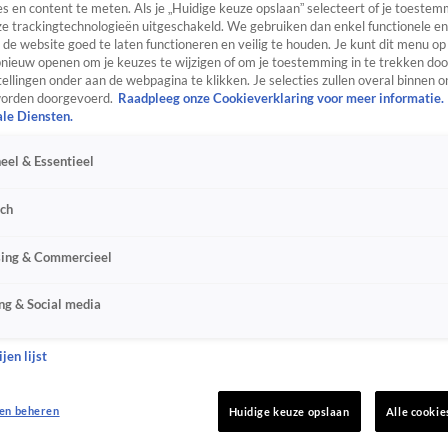
s en content te meten. Als je „Huidige keuze opslaan” selecteert of je toestemm
e trackingtechnologieën uitgeschakeld. We gebruiken dan enkel functionele en
de website goed te laten functioneren en veilig te houden. Je kunt dit menu op
ieuw openen om je keuzes te wijzigen of om je toestemming in te trekken door
ellingen onder aan de webpagina te klikken. Je selecties zullen overal binnen o
orden doorgevoerd.
Raadpleeg onze Cookieverklaring voor meer informatie.
ale Diensten.
eel & Essentieel
sch
sing & Commercieel
ng & Social media
jen lijst
en beheren
Huidige keuze opslaan
Alle cookie