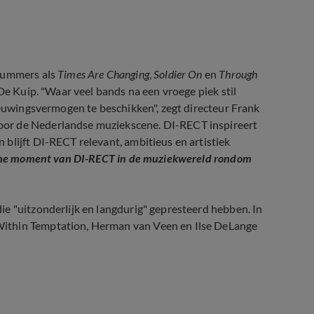
 nummers als
Times Are Changing
,
Soldier On
en
Through
 De Kuip. "Waar veel bands na een vroege piek stil
ieuwingsvermogen te beschikken", zegt directeur Frank
oor de Nederlandse muziekscene. DI-RECT inspireert
blijft DI-RECT relevant, ambitieus en artistiek
sche moment van DI-RECT in de muziekwereld rondom
e "uitzonderlijk en langdurig" gepresteerd hebben. In
Within Temptation, Herman van Veen en Ilse DeLange