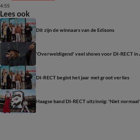
4:55
Lees ook
Dit zijn de winnaars van de Edisons
'Overweldigend' veel shows voor DI-RECT in
DI-RECT begint het jaar met groot verlies
Haagse band DI-RECT uitzinnig: 'Niet normaal