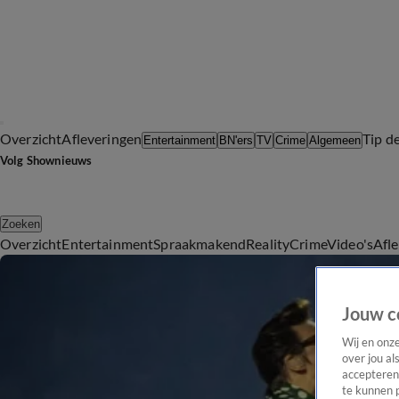
Overzicht
Afleveringen
Tip d
Entertainment
BN'ers
TV
Crime
Algemeen
Volg Shownieuws
Zoeken
Overzicht
Entertainment
Spraakmakend
Reality
Crime
Video's
Afl
Jouw c
Wij en onz
over jou al
accepteren
te kunnen 