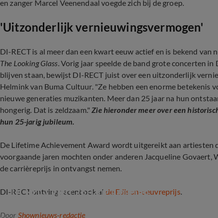
en zanger Marcel Veenendaal voegde zich bij de groep.
'Uitzonderlijk vernieuwingsvermogen'
DI-RECT is al meer dan een kwart eeuw actief en is bekend van
The Looking Glass
. Vorig jaar speelde de band grote concerten in
blijven staan, bewijst DI-RECT juist over een uitzonderlijk vern
Helmink van Buma Cultuur. "Ze hebben een enorme betekenis v
nieuwe generaties muzikanten. Meer dan 25 jaar na hun ontstaan 
hongerig. Dat is zeldzaam."
Zie hieronder meer over een histori
hun 25-jarig jubileum.
De Lifetime Achievement Award wordt uitgereikt aan artiesten di
voorgaande jaren mochten onder anderen Jacqueline Govaert, 
de carrièreprijs in ontvangst nemen.
DI-RECT viert 25-jarig jubileum
DI-RECT ontving recent ook al
de Edison-oeuvreprijs
.
Door
Shownieuws-redactie