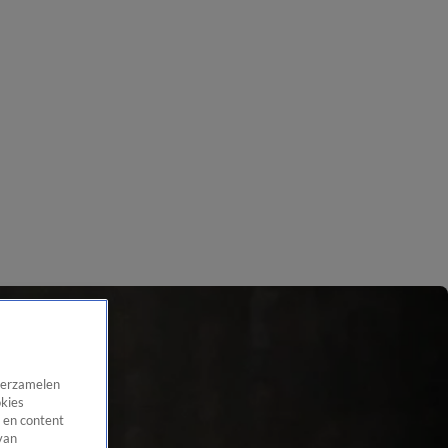
 verzamelen
okies
 en content
van