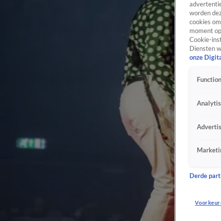
advertentie
worden dez
cookies om 
moment opn
Cookie-inst
Diensten w
onze Digit
Function
Analyti
Adverti
Marketi
Derde parti
Voorkeur