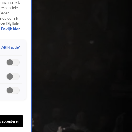
ing intrekt,
 essentiële
 ieder
 op de link
nze Digitale
Bekijk hier
Altijd actief
s accepteren