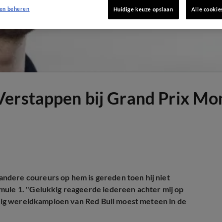
en beheren
Huidige keuze opslaan
Alle cookie
Verstappen bij Grand Prix Mo
ndere coureurs op hem is gereden toen hij niet
mule 1. "Gelukkig reageerde iedereen achter mij op
oudig wereldkampioen van Red Bull moest meteen in de