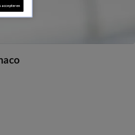
s accepteren
naco