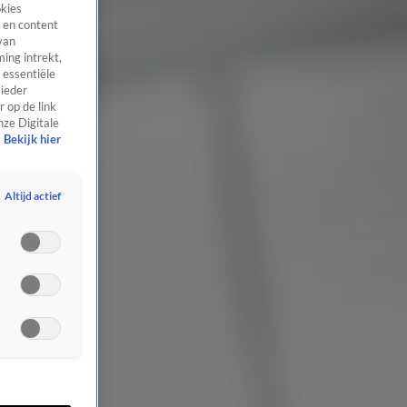
okies
 en content
van
ing intrekt,
 essentiële
 ieder
 op de link
nze Digitale
Bekijk hier
Altijd actief