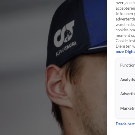
over jou al
accepteren
te kunnen 
advertentie
worden dez
cookies om 
moment opn
Cookie-inst
Diensten w
onze Digit
Function
Analyti
Adverti
Marketi
Derde parti