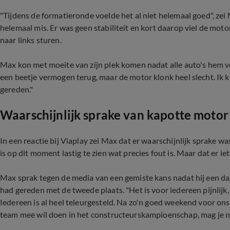
"Tijdens de formatieronde voelde het al niet helemaal goed", zei 
helemaal mis. Er was geen stabiliteit en kort daarop viel de motor
naar links sturen.
Max kon met moeite van zijn plek komen nadat alle auto's hem vo
een beetje vermogen terug, maar de motor klonk heel slecht. Ik ko
gereden."
Waarschijnlijk sprake van kapotte motor
In een reactie bij Viaplay zei Max dat er waarschijnlijk sprake 
is op dit moment lastig te zien wat precies fout is. Maar dat er iets
Max sprak tegen de media van een gemiste kans nadat hij een dag
had gereden met de tweede plaats. "Het is voor iedereen pijnlijk, 
Iedereen is al heel teleurgesteld. Na zo'n goed weekend voor ons 
team mee wil doen in het constructeurskampioenschap, mag je nie