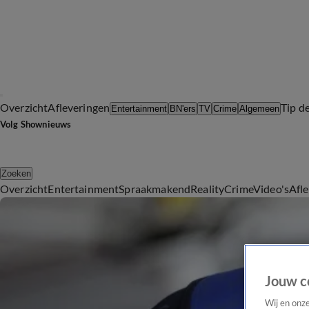
Overzicht
Afleveringen
Tip d
Entertainment
BN'ers
TV
Crime
Algemeen
Volg Shownieuws
Zoeken
Overzicht
Entertainment
Spraakmakend
Reality
Crime
Video's
Afl
Jouw c
Wij en onz