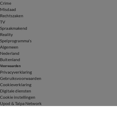
Crime
Misdaad
Rechtszaken
TV
Spraakmakend
Reality
Spelprogramma's
Algemeen
Nederland
Buitenland
Voorwaarden
Privacyverklaring
Gebruiksvoorwaarden
Cookieverklaring
Digitale diensten
Cookie instellingen
Upod & Talpa Network
Adverteren
Vacatures