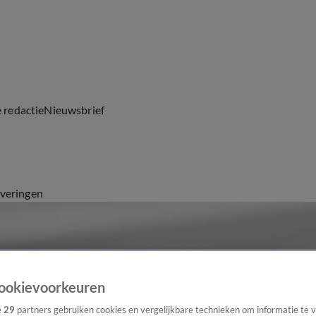
e redactie
Nieuwsbrief
everingen
ookievoorkeuren
e
29
partners gebruiken cookies en vergelijkbare technieken om informatie te