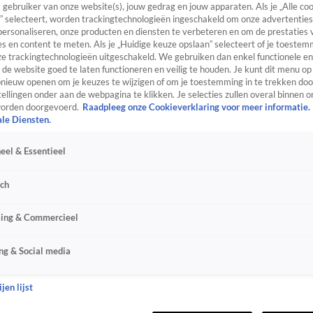
s gebruiker van onze website(s), jouw gedrag en jouw apparaten. Als je „Alle co
” selecteert, worden trackingtechnologieën ingeschakeld om onze advertenties
personaliseren, onze producten en diensten te verbeteren en om de prestaties 
s en content te meten. Als je „Huidige keuze opslaan” selecteert of je toestemm
e trackingtechnologieën uitgeschakeld. We gebruiken dan enkel functionele en
de website goed te laten functioneren en veilig te houden. Je kunt dit menu op
ieuw openen om je keuzes te wijzigen of om je toestemming in te trekken door
ellingen onder aan de webpagina te klikken. Je selecties zullen overal binnen o
orden doorgevoerd.
Raadpleeg onze Cookieverklaring voor meer informatie.
ale Diensten.
eel & Essentieel
sch
sing & Commercieel
ng & Social media
jen lijst