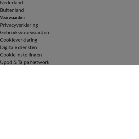
Nederland
Buitenland
Voorwaarden
Privacyverklaring
Gebruiksvoorwaarden
Cookieverklaring
Digitale diensten
Cookie instellingen
Upod & Talpa Network
Adverteren
Vacatures
Publieksservice
Toegankelijkheid
Over ons
Neem contact op
+31 (0)6 - 549 628 21
show@talpanetwork.com
Tip de redactie
Volg Shownieuws