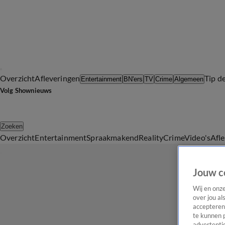
Overzicht
Afleveringen
Tip d
Entertainment
BN'ers
TV
Crime
Algemeen
Volg Shownieuws
Zoeken
Overzicht
Entertainment
Spraakmakend
Reality
Crime
Video's
Afl
Jouw c
Wij en onz
over jou al
accepteren
te kunnen 
advertentie