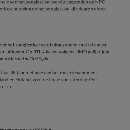
finale van het songfestival werd uitgezonden op NPO
orbeschouwing op het songfestival die daarop direct
 met het songfestival werd uitgezonden, met iets meer
joen uitkwam. Op RTL 4 keken volgens NMO gelijktijdig
amma
Married at First Sight
.
ival dit jaar niet mee aan het muziekevenement.
nland en Finland, voor de finale van zaterdag. Ook
ivalfinale
n door.
Belgische zangeres ESSYLA