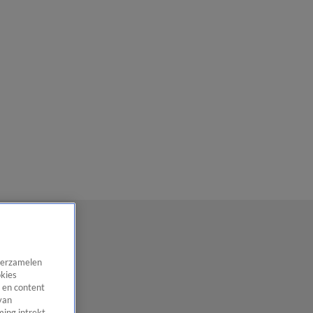
 verzamelen
okies
 en content
van
ing intrekt,