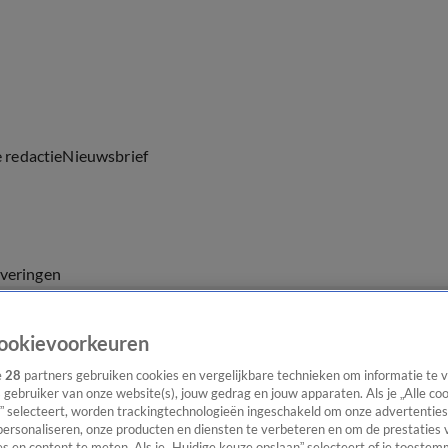
e redactie
Nieuwsbrief
everingen
ookievoorkeuren
e
28
partners gebruiken cookies en vergelijkbare technieken om informatie te
s gebruiker van onze website(s), jouw gedrag en jouw apparaten. Als je „Alle co
” selecteert, worden trackingtechnologieën ingeschakeld om onze advertenties
personaliseren, onze producten en diensten te verbeteren en om de prestaties 
s en content te meten. Als je „Huidige keuze opslaan” selecteert of je toestemm