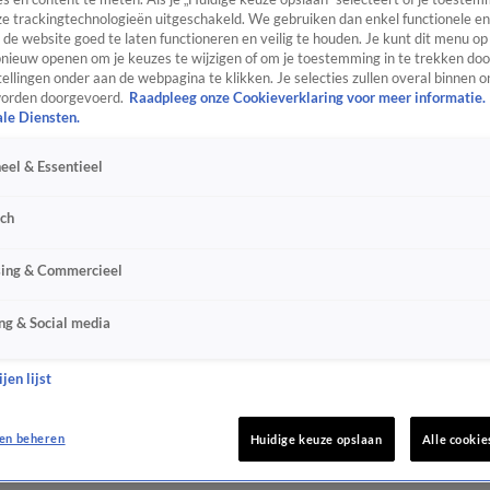
e trackingtechnologieën uitgeschakeld. We gebruiken dan enkel functionele en
de website goed te laten functioneren en veilig te houden. Je kunt dit menu op
ieuw openen om je keuzes te wijzigen of om je toestemming in te trekken door
ellingen onder aan de webpagina te klikken. Je selecties zullen overal binnen o
orden doorgevoerd.
Raadpleeg onze Cookieverklaring voor meer informatie.
ale Diensten.
eel & Essentieel
sch
sing & Commercieel
ng & Social media
jen lijst
en beheren
Huidige keuze opslaan
Alle cookie