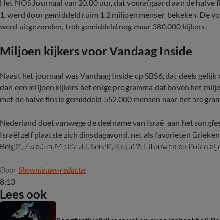
Het NOS Journaal van 20.00 uur, dat voorafgaand aan de halve 
1, werd door gemiddeld ruim 1,2 miljoen mensen bekeken. De vo
werd uitgezonden, trok gemiddeld nog maar 380.000 kijkers.
Miljoen kijkers voor Vandaag Inside
Naast het journaal was Vandaag Inside op SBS6, dat deels gelijk
dan een miljoen kijkers het enige programma dat boven het mil
met de halve finale gemiddeld 552.000 mensen naar het progr
Nederland doet vanwege de deelname van Israël aan het songfest
Israël zelf plaatste zich dinsdagavond, net als favorieten Grieke
Israël en favorieten plaatsen zich voor songfest
België, Zweden, Moldavië, Servië, Kroatië, Litouwen en Polen zij
Door
Shownieuws-redactie
8:13
Lees ook
Songfestivalkijkers vallen over 'gebrabbel' 