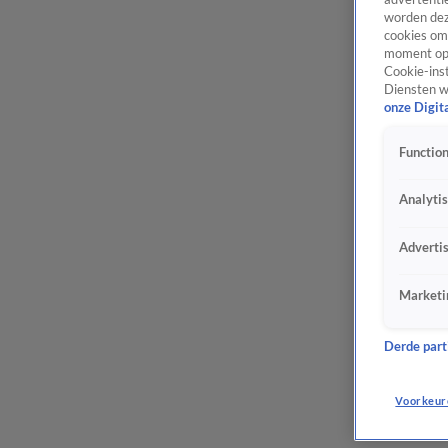
worden dez
cookies om 
moment opn
Cookie-inst
Diensten w
onze Digit
Function
Analyti
Adverti
Marketi
Derde parti
Voorkeur