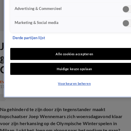
Advertising & Commercieel
Marketing & Social media
Derde partijen lijst
Joep Wennemars niet snel
genoeg tijdens herkansing op
Alle cookies accepteren
Olympische Winterspelen
Huidige keuze opslaan
EVENEMENTEN
Voorkeuren beheren
11 feb 2026, 19:56
Na gehinderd te zijn door zijn tegenstander maakt
topschaatser Joep Wennemars zich woensdagavond klaar
voor zijn herkansing op de Olympische Winterspelen in
Milaan. Lukt het Joep om alsnog naar het podium te gaan?