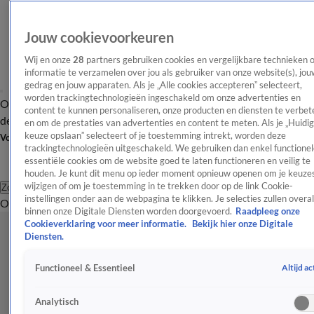
Jouw cookievoorkeuren
Wij en onze
28
partners gebruiken cookies en vergelijkbare technieken 
informatie te verzamelen over jou als gebruiker van onze website(s), jou
gedrag en jouw apparaten. Als je „Alle cookies accepteren” selecteert,
worden trackingtechnologieën ingeschakeld om onze advertenties en
Overzicht
Afleveringen
Tip
Entertainment
BN'ers
TV
Crime
Algemeen
content te kunnen personaliseren, onze producten en diensten te verbet
de redactie
Nieuwsbrief
en om de prestaties van advertenties en content te meten. Als je „Huidi
keuze opslaan” selecteert of je toestemming intrekt, worden deze
Volg Shownieuws
trackingtechnologieën uitgeschakeld. We gebruiken dan enkel functionel
essentiële cookies om de website goed te laten functioneren en veilig te
houden. Je kunt dit menu op ieder moment opnieuw openen om je keuzes
wijzigen of om je toestemming in te trekken door op de link Cookie-
Zoeken
instellingen onder aan de webpagina te klikken. Je selecties zullen overal
Overzicht
Entertainment
Spraakmakend
Reality
Crime
Video's
Afl
binnen onze Digitale Diensten worden doorgevoerd.
Raadpleeg onze
Cookieverklaring voor meer informatie.
Bekijk hier onze Digitale
Diensten.
Altijd ac
Functioneel & Essentieel
Analytisch