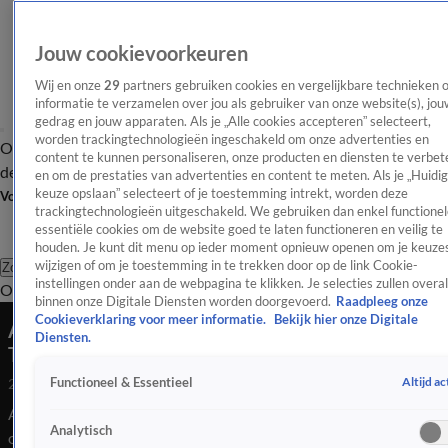
Jouw cookievoorkeuren
Wij en onze
29
partners gebruiken cookies en vergelijkbare technieken 
informatie te verzamelen over jou als gebruiker van onze website(s), jou
gedrag en jouw apparaten. Als je „Alle cookies accepteren” selecteert,
worden trackingtechnologieën ingeschakeld om onze advertenties en
Overzicht
Afleveringen
Tip
Entertainment
BN'ers
TV
Crime
Algemeen
content te kunnen personaliseren, onze producten en diensten te verbet
de redactie
Nieuwsbrief
en om de prestaties van advertenties en content te meten. Als je „Huidi
keuze opslaan” selecteert of je toestemming intrekt, worden deze
Volg Shownieuws
trackingtechnologieën uitgeschakeld. We gebruiken dan enkel functionel
essentiële cookies om de website goed te laten functioneren en veilig te
houden. Je kunt dit menu op ieder moment opnieuw openen om je keuzes
wijzigen of om je toestemming in te trekken door op de link Cookie-
Zoeken
instellingen onder aan de webpagina te klikken. Je selecties zullen overal
Overzicht
Entertainment
Spraakmakend
Reality
Crime
Video's
Afl
binnen onze Digitale Diensten worden doorgevoerd.
Raadpleeg onze
Cookieverklaring voor meer informatie.
Bekijk hier onze Digitale
Alpe d'Huzes-buddy Ivo Putman (De Grote
Diensten.
Tuinverbouwing) deelt aangrijpend verhaal
Altijd ac
Functioneel & Essentieel
26 mei 2026, 10:52
Alpe d'Huzes komt steeds dichterbij en haalt geld op voor
Analytisch
onderzoek naar kanker. Melanie, de buddy van Ivo Putman,