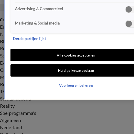
Advertising & Commercieel
Categorieën
Marketing & Social media
Entertainment
Nieuws
Derde partijen lijst
BN'ers
Royalty
Songfestival
Alle cookies accepteren
Evenementen
Crime
Huidige keuze opslaan
Misdaad
Rechtszaken
Voorkeuren beheren
TV
Spraakmakend
Reality
Spelprogramma's
Algemeen
Nederland