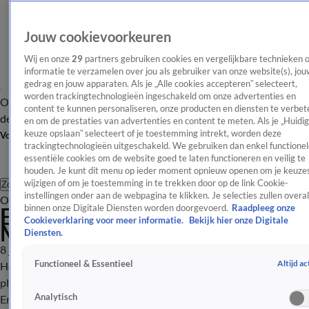
Jouw cookievoorkeuren
Wij en onze
29
partners gebruiken cookies en vergelijkbare technieken 
informatie te verzamelen over jou als gebruiker van onze website(s), jou
gedrag en jouw apparaten. Als je „Alle cookies accepteren” selecteert,
worden trackingtechnologieën ingeschakeld om onze advertenties en
Overzicht
Afleveringen
Tip
Entertainment
BN'ers
TV
Crime
Algemeen
content te kunnen personaliseren, onze producten en diensten te verbet
de redactie
Nieuwsbrief
en om de prestaties van advertenties en content te meten. Als je „Huidi
keuze opslaan” selecteert of je toestemming intrekt, worden deze
Volg Shownieuws
trackingtechnologieën uitgeschakeld. We gebruiken dan enkel functionel
essentiële cookies om de website goed te laten functioneren en veilig te
houden. Je kunt dit menu op ieder moment opnieuw openen om je keuzes
wijzigen of om je toestemming in te trekken door op de link Cookie-
Zoeken
instellingen onder aan de webpagina te klikken. Je selecties zullen overal
Overzicht
Entertainment
Spraakmakend
Reality
Crime
Video's
Afl
Emilie Sleven live vanuit Het
binnen onze Digitale Diensten worden doorgevoerd.
Raadpleeg onze
Cookieverklaring voor meer informatie.
Bekijk hier onze Digitale
Muziekfeest op het Plein
Diensten.
8 juli 2026, 19:34
Altijd ac
Functioneel & Essentieel
Het grootste muziekfeest van het jaar heeft woensdagavond
plaatsgevonden. Het Muziekfeest op het Plein 2026. Onze eigen
Analytisch
Emilie Sleven was erbij en checkte even of de sfeer er goed in zat.