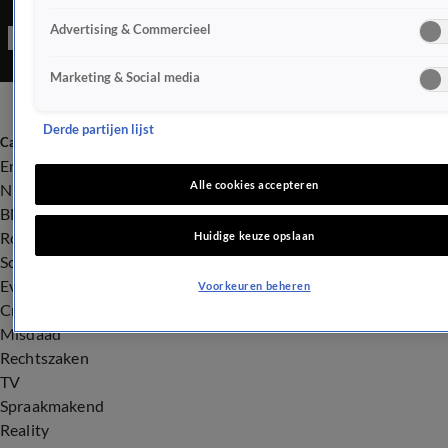
Advertising & Commercieel
Marketing & Social media
Derde partijen lijst
Categorieën
Entertainment
Alle cookies accepteren
Nieuws
BN'ers
Royalty
Huidige keuze opslaan
Songfestival
Evenementen
Voorkeuren beheren
Crime
Misdaad
Rechtszaken
TV
Spraakmakend
Reality