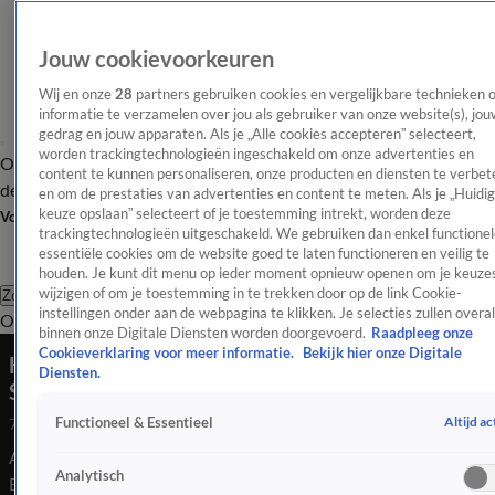
Jouw cookievoorkeuren
Wij en onze
28
partners gebruiken cookies en vergelijkbare technieken 
informatie te verzamelen over jou als gebruiker van onze website(s), jou
gedrag en jouw apparaten. Als je „Alle cookies accepteren” selecteert,
worden trackingtechnologieën ingeschakeld om onze advertenties en
Overzicht
Afleveringen
Tip
Entertainment
BN'ers
TV
Crime
Algemeen
content te kunnen personaliseren, onze producten en diensten te verbet
de redactie
Nieuwsbrief
en om de prestaties van advertenties en content te meten. Als je „Huidi
keuze opslaan” selecteert of je toestemming intrekt, worden deze
Volg Shownieuws
trackingtechnologieën uitgeschakeld. We gebruiken dan enkel functionel
essentiële cookies om de website goed te laten functioneren en veilig te
houden. Je kunt dit menu op ieder moment opnieuw openen om je keuzes
wijzigen of om je toestemming in te trekken door op de link Cookie-
Zoeken
instellingen onder aan de webpagina te klikken. Je selecties zullen overal
Overzicht
Entertainment
Spraakmakend
Reality
Crime
Video's
Afl
binnen onze Digitale Diensten worden doorgevoerd.
Raadpleeg onze
Cookieverklaring voor meer informatie.
Bekijk hier onze Digitale
Hoogtepunten festival Snelle: Katja Schuurman,
Diensten.
Suzan & Freek en meer
Altijd ac
Functioneel & Essentieel
7 juni 2026, 09:21
Afgelopen weekend was de eerste editie van het festival Thuis
Analytisch
Bij Snelle. Dit waren de hoogtepunten.