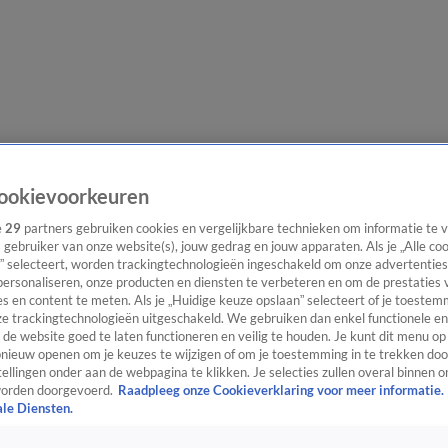
e redactie
Nieuwsbrief
ookievoorkeuren
e
29
partners gebruiken cookies en vergelijkbare technieken om informatie te
s gebruiker van onze website(s), jouw gedrag en jouw apparaten. Als je „Alle co
” selecteert, worden trackingtechnologieën ingeschakeld om onze advertenties
everingen
personaliseren, onze producten en diensten te verbeteren en om de prestaties 
s en content te meten. Als je „Huidige keuze opslaan” selecteert of je toestemm
e trackingtechnologieën uitgeschakeld. We gebruiken dan enkel functionele en
de website goed te laten functioneren en veilig te houden. Je kunt dit menu op
ieuw openen om je keuzes te wijzigen of om je toestemming in te trekken door
ellingen onder aan de webpagina te klikken. Je selecties zullen overal binnen o
orden doorgevoerd.
Raadpleeg onze Cookieverklaring voor meer informatie.
ale Diensten.