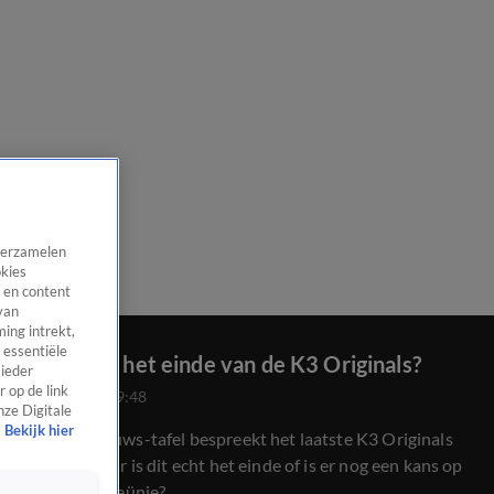
 verzamelen
okies
 en content
van
ing intrekt,
 essentiële
Is dit echt het einde van de K3 Originals?
 ieder
 op de link
8 juni 2026, 09:48
nze Digitale
Bekijk hier
De Shownieuws-tafel bespreekt het laatste K3 Originals
concert. Maar is dit echt het einde of is er nog een kans op
een andere reünie?