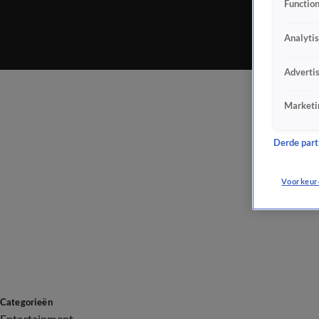
Function
Analyti
Adverti
Marketi
Derde parti
Voorkeur
Categorieën
Entertainment