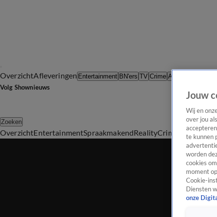
Overzicht
Afleveringen
Tip d
Entertainment
BN'ers
TV
Crime
Algemeen
Volg Shownieuws
Jouw c
Wij en onz
over jou al
Zoeken
accepteren
Overzicht
Entertainment
Spraakmakend
Reality
Crime
Video's
Afl
te kunnen 
advertentie
worden dez
cookies om 
moment opn
Cookie-inst
Diensten w
onze Digit