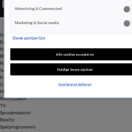
Advertising & Commercieel
Marketing & Social media
Categorieën
Derde partijen lijst
Entertainment
Nieuws
Alle cookies accepteren
BN'ers
Royalty
Songfestival
Huidige keuze opslaan
Evenementen
Crime
Voorkeuren beheren
Misdaad
Rechtszaken
TV
Spraakmakend
Reality
Spelprogramma's