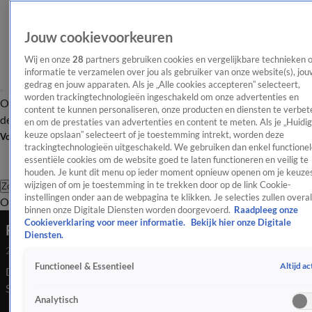
Jouw cookievoorkeuren
Wij en onze
28
partners gebruiken cookies en vergelijkbare technieken 
informatie te verzamelen over jou als gebruiker van onze website(s), jou
gedrag en jouw apparaten. Als je „Alle cookies accepteren” selecteert,
worden trackingtechnologieën ingeschakeld om onze advertenties en
Overzicht
Afleveringen
Tip
Entertainment
BN'ers
TV
Crime
Algemeen
content te kunnen personaliseren, onze producten en diensten te verbet
de redactie
Nieuwsbrief
en om de prestaties van advertenties en content te meten. Als je „Huidi
keuze opslaan” selecteert of je toestemming intrekt, worden deze
Volg Shownieuws
trackingtechnologieën uitgeschakeld. We gebruiken dan enkel functionel
essentiële cookies om de website goed te laten functioneren en veilig te
houden. Je kunt dit menu op ieder moment opnieuw openen om je keuzes
wijzigen of om je toestemming in te trekken door op de link Cookie-
Zoeken
instellingen onder aan de webpagina te klikken. Je selecties zullen overal
Overzicht
Entertainment
Spraakmakend
Reality
Crime
Video's
Afl
binnen onze Digitale Diensten worden doorgevoerd.
Raadpleeg onze
Cookieverklaring voor meer informatie.
Bekijk hier onze Digitale
Repetities van de Toppers in volle gang
Diensten.
29 mei 2026, 08:39
Altijd ac
Functioneel & Essentieel
De mannen hebben grote lol achter de schermen en geven
Shownieuws een tipje van de sluier over de opening van de
Analytisch
show.