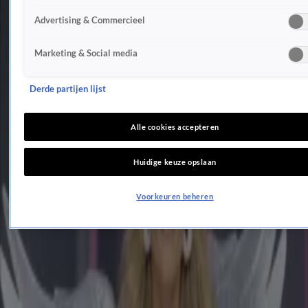
25 okt 2024, 13:04
Advertising & Commercieel
2:44
Marco Schuitmaker doet grote bekendmaking
Marketing & Social media
25 okt 2024, 13:03
0:56
Derde partijen lijst
BN'ers reageren op afwezigheid Willeke Alberti 750 Jaar Amsterdam
24 okt 2024, 11:18
10:25
Alle cookies accepteren
De première van een nieuw seizoen Gooische Vrouwen
23 okt 2024, 08:34
Huidige keuze opslaan
4:50
John Williams geeft voorproefje van muziekshow RnB Oldskool Hits
Voorkeuren beheren
18 okt 2024, 15:03
1:41
Bart spreekt Televizier-Ring Talent-winnares Merel Ek
18 okt 2024, 12:37
1:47
Peter Pannekoek haalt flink uit tijdens roast Gouden Televizier-Gala
18 okt 2024, 11:37