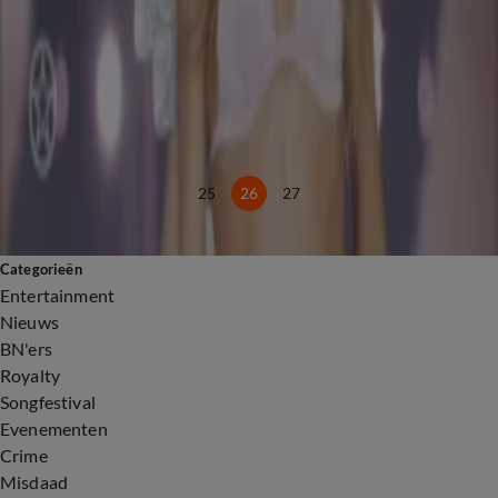
18 okt 2024, 10:06
2:31
Dit zijn de winnaars van de Gouden Televizier-Ring 2024
18 okt 2024, 08:20
1:25
Doutzen Kroes verliest schoen tijdens comeback bij Victoria's Secret
17 okt 2024, 09:51
25
26
27
Categorieën
Entertainment
Nieuws
BN'ers
Royalty
Songfestival
Evenementen
Crime
Misdaad