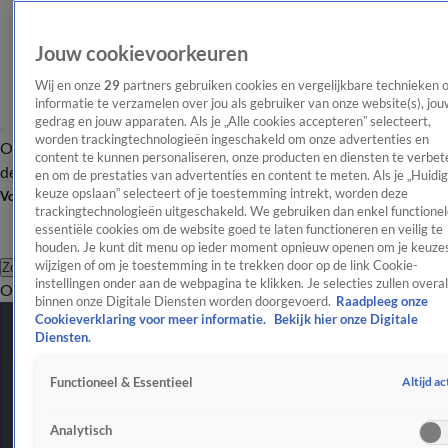
Jouw cookievoorkeuren
Wij en onze
29
partners gebruiken cookies en vergelijkbare technieken 
informatie te verzamelen over jou als gebruiker van onze website(s), jou
gedrag en jouw apparaten. Als je „Alle cookies accepteren” selecteert,
worden trackingtechnologieën ingeschakeld om onze advertenties en
Overzicht
Afleveringen
Tip
Entertainment
BN'ers
TV
Crime
Algemeen
content te kunnen personaliseren, onze producten en diensten te verbet
de redactie
Nieuwsbrief
en om de prestaties van advertenties en content te meten. Als je „Huidi
keuze opslaan” selecteert of je toestemming intrekt, worden deze
Volg Shownieuws
trackingtechnologieën uitgeschakeld. We gebruiken dan enkel functionel
essentiële cookies om de website goed te laten functioneren en veilig te
houden. Je kunt dit menu op ieder moment opnieuw openen om je keuzes
wijzigen of om je toestemming in te trekken door op de link Cookie-
Zoeken
instellingen onder aan de webpagina te klikken. Je selecties zullen overal
Overzicht
Entertainment
Spraakmakend
Reality
Crime
Video's
Afl
binnen onze Digitale Diensten worden doorgevoerd.
Raadpleeg onze
Alle Evenementen Videos
Cookieverklaring voor meer informatie.
Bekijk hier onze Digitale
2:12
Diensten.
Déze artiesten staan open voor deelname aan het Songfestival 2025
Altijd ac
Functioneel & Essentieel
25 okt 2024, 13:05
3:27
Analytisch
Bevestigd: Joost Klein NIET namens Nederland naar Songfestival