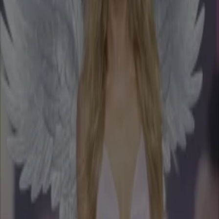
0:23
OML-Eva openhartig over haar gezondheid
18 okt 2024, 10:21
2:30
Gedrag Joost Klein zorgt voor grote verbazing
18 okt 2024, 10:18
1:09
OML-Eva is door het dolle heen op rode loper Televizier-Ring Gala
18 okt 2024, 10:12
1:36
André van Duin en Jannie van der Heijden stelen de show met chique entree
18 okt 2024, 10:12
2:51
Vandaag Inside-tafel hoort speech Merel Ek op Gouden Televizier-Ring Gala: ‘Mooi man!’
18 okt 2024, 10:09
4:23
Merel Ek: 'Zo gaaf dat zoveel mensen de moeite nemen om te stemmen!’ ’ (Vandaag
Inside)