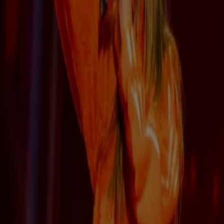
9:29
Felbegeerde Musical Awards uitgereikt: dit zijn de winnaars van 2026
20 mei, 23:37
0:12
Musical Awards 2026 worden uitgereikt
20 mei, 21:19
1:21
Jeroen van der Boom over geplande Toppers-concerten
17 mei, 14:38
3:51
Ronald Molendijk over doorverkoop tickets bij Harry Styles
17 mei, 09:57
2:35
Alle hoogtepunten van de aftrap van Harry Styles in Johan Cruijff ArenA
17 mei, 09:42
1:14
Harry Styles trapt Europese deel van zijn tournee af in Amsterdam
16 mei, 23:08