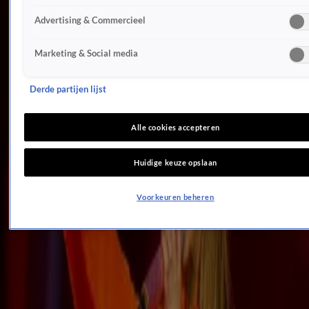
28 mei, 11:24
Advertising & Commercieel
0:51
Rolf Sanchez kondigt gratis concert aan
Marketing & Social media
27 mei, 11:01
3:17
Derde partijen lijst
Alpe d'Huzes-buddy Ivo Putman (De Grote Tuinverbouwing) deelt aangrijpend verhaal
26 mei, 10:59
3:58
Alle cookies accepteren
Dromen onze volkse artiesten van een optreden op Pinkpop?
26 mei, 08:56
Huidige keuze opslaan
1:26
Waar draait Pinksteren volgens BN'ers om? "Iets als Pasen?"
Voorkeuren beheren
25 mei, 08:27
1:23
'Rico Verhoeven slaat financiële slag met gevecht in Egypte'
23 mei, 23:05
1:56
Artiesten genieten van zomerse temperaturen op Freshtival
23 mei, 23:05