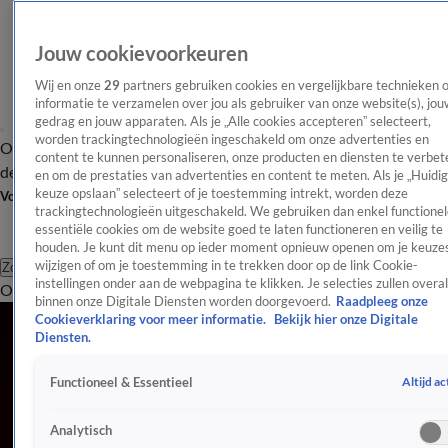
Jouw cookievoorkeuren
Wij en onze
29
partners gebruiken cookies en vergelijkbare technieken 
informatie te verzamelen over jou als gebruiker van onze website(s), jou
gedrag en jouw apparaten. Als je „Alle cookies accepteren” selecteert,
worden trackingtechnologieën ingeschakeld om onze advertenties en
Overzicht
Afleveringen
Tip
Entertainment
BN'ers
TV
Crime
Algemeen
content te kunnen personaliseren, onze producten en diensten te verbet
de redactie
Nieuwsbrief
en om de prestaties van advertenties en content te meten. Als je „Huidi
keuze opslaan” selecteert of je toestemming intrekt, worden deze
Volg Shownieuws
trackingtechnologieën uitgeschakeld. We gebruiken dan enkel functionel
essentiële cookies om de website goed te laten functioneren en veilig te
houden. Je kunt dit menu op ieder moment opnieuw openen om je keuzes
wijzigen of om je toestemming in te trekken door op de link Cookie-
Zoeken
instellingen onder aan de webpagina te klikken. Je selecties zullen overal
Overzicht
Entertainment
Spraakmakend
Reality
Crime
Video's
Afl
binnen onze Digitale Diensten worden doorgevoerd.
Raadpleeg onze
Alle Evenementen Videos
Cookieverklaring voor meer informatie.
Bekijk hier onze Digitale
5:24
Diensten.
Koeman maakt selectie bekend, opvallende namen blijven thuis
Altijd ac
Functioneel & Essentieel
28 mei, 13:31
4:32
Analytisch
Rob Geus zet zich in tegen kanker met deelname Alpe D'Huzes