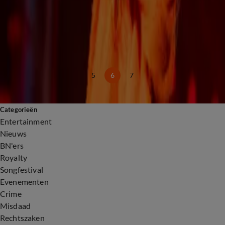
1:40
Fans staan al uren in de rij voor concert van Harry Styles
16 mei, 22:05
24:31
Roxy Dekker: de koningin van 538 Koningsdag 2026!
15 mei, 11:17
5
6
7
Categorieën
Entertainment
Nieuws
BN'ers
Royalty
Songfestival
Evenementen
Crime
Misdaad
Rechtszaken