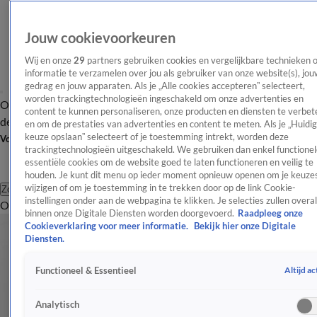
Jouw cookievoorkeuren
Wij en onze
29
partners gebruiken cookies en vergelijkbare technieken 
informatie te verzamelen over jou als gebruiker van onze website(s), jou
gedrag en jouw apparaten. Als je „Alle cookies accepteren” selecteert,
worden trackingtechnologieën ingeschakeld om onze advertenties en
Overzicht
Afleveringen
Tip
Entertainment
BN'ers
TV
Crime
Algemeen
content te kunnen personaliseren, onze producten en diensten te verbet
de redactie
Nieuwsbrief
en om de prestaties van advertenties en content te meten. Als je „Huidi
keuze opslaan” selecteert of je toestemming intrekt, worden deze
Volg Shownieuws
trackingtechnologieën uitgeschakeld. We gebruiken dan enkel functionel
essentiële cookies om de website goed te laten functioneren en veilig te
houden. Je kunt dit menu op ieder moment opnieuw openen om je keuzes
wijzigen of om je toestemming in te trekken door op de link Cookie-
Zoeken
instellingen onder aan de webpagina te klikken. Je selecties zullen overal
Overzicht
Entertainment
Spraakmakend
Reality
Crime
Video's
Afl
binnen onze Digitale Diensten worden doorgevoerd.
Raadpleeg onze
Cookieverklaring voor meer informatie.
Bekijk hier onze Digitale
Diensten.
Altijd ac
Functioneel & Essentieel
Analytisch