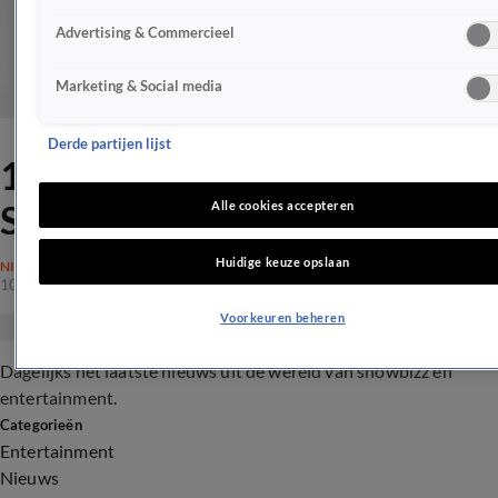
Advertising & Commercieel
Marketing & Social media
Derde partijen lijst
10 februari 2017 -
Shownieuws - Vroege Editie
Alle cookies accepteren
Huidige keuze opslaan
NIEUWS
10 feb 2017, 18:15
Voorkeuren beheren
Dagelijks het laatste nieuws uit de wereld van showbizz en
entertainment.
Categorieën
Entertainment
Nieuws