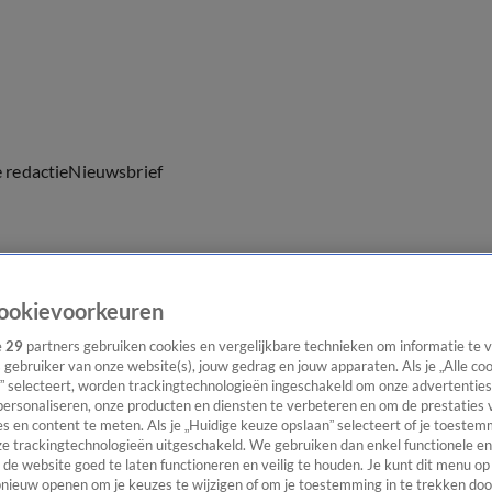
e redactie
Nieuwsbrief
everingen
ookievoorkeuren
e
29
partners gebruiken cookies en vergelijkbare technieken om informatie te
s gebruiker van onze website(s), jouw gedrag en jouw apparaten. Als je „Alle co
” selecteert, worden trackingtechnologieën ingeschakeld om onze advertenties
personaliseren, onze producten en diensten te verbeteren en om de prestaties 
s en content te meten. Als je „Huidige keuze opslaan” selecteert of je toestemm
e trackingtechnologieën uitgeschakeld. We gebruiken dan enkel functionele en
de website goed te laten functioneren en veilig te houden. Je kunt dit menu op
ieuw openen om je keuzes te wijzigen of om je toestemming in te trekken door