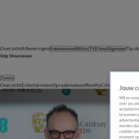
Overzicht
Afleveringen
Tip d
Entertainment
BN'ers
TV
Crime
Algemeen
Volg Shownieuws
Zoeken
Overzicht
Entertainment
Spraakmakend
Reality
Crime
Video's
Afl
Jouw c
Wij en onz
over jou al
accepteren
te kunnen 
advertentie
worden dez
cookies om 
moment opn