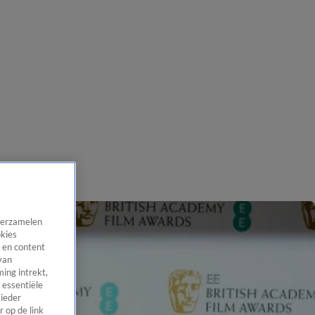
 verzamelen
okies
 en content
van
ing intrekt,
 essentiële
 ieder
 op de link