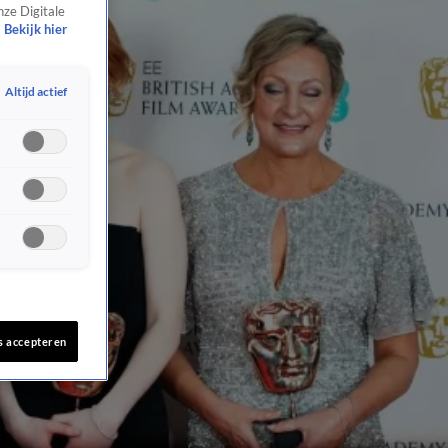
nze Digitale
Bekijk hier
Altijd actief
s accepteren