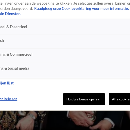
ellingen onder aan de webpagina te klikken. Je selecties zullen overal binnen o
orden doorgevoerd.
Raadpleeg onze Cookieverklaring voor meer informatie.
ale Diensten.
eel & Essentieel
sch
sing & Commercieel
ng & Social media
jen lijst
en beheren
Huidige keuze opslaan
Alle cookie