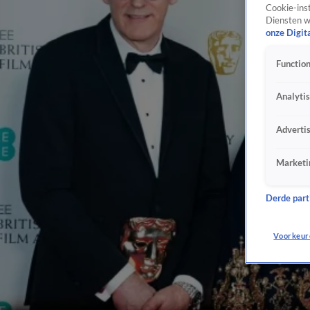
Cookie-inst
Diensten w
onze Digit
Function
Analyti
Adverti
Marketi
Derde parti
Voorkeur