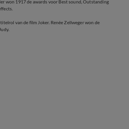
rder won 1917 de awards voor Best sound, Outstanding
ffects.
itelrol van de film Joker. Renée Zellweger won de
Judy.