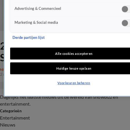
Advertising & Commercieel
Marketing & Social media
Derde partijen lijst
2 november 2019 -
Shownieuws - Late Editie
Alle cookies accepteren
Huidige keuze opslaan
NIEUWS
2 nov 2019, 22:48
Voorkeuren beheren
Dagelijks het laatste nieuws uit de wereld van showbizz en
entertainment.
Categorieën
Entertainment
Nieuws