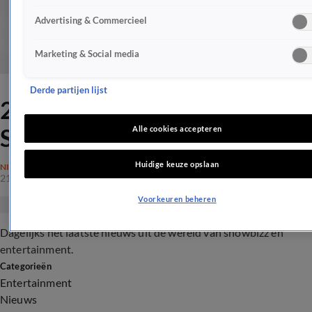
Advertising & Commercieel
Marketing & Social media
Derde partijen lijst
21 oktober 2019 -
Shownieuws - Late Editie
Alle cookies accepteren
Huidige keuze opslaan
NIEUWS
21 okt 2019, 22:55
Voorkeuren beheren
Dagelijks het laatste nieuws uit de wereld van showbizz en
entertainment.
Categorieën
Entertainment
Nieuws