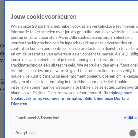
Jouw cookievoorkeuren
Wij en onze
28
partners gebruiken cookies en vergelijkbare technieken 
informatie te verzamelen over jou als gebruiker van onze website(s), jou
gedrag en jouw apparaten. Als je „Alle cookies accepteren” selecteert,
worden trackingtechnologieën ingeschakeld om onze advertenties en
Overzicht
Afleveringen
Tip
Entertainment
BN'ers
TV
Crime
Algemeen
content te kunnen personaliseren, onze producten en diensten te verbet
de redactie
Nieuwsbrief
en om de prestaties van advertenties en content te meten. Als je „Huidi
keuze opslaan” selecteert of je toestemming intrekt, worden deze
Volg Shownieuws
trackingtechnologieën uitgeschakeld. We gebruiken dan enkel functionel
essentiële cookies om de website goed te laten functioneren en veilig te
houden. Je kunt dit menu op ieder moment opnieuw openen om je keuzes
wijzigen of om je toestemming in te trekken door op de link Cookie-
Zoeken
instellingen onder aan de webpagina te klikken. Je selecties zullen overal
Overzicht
Entertainment
Spraakmakend
Reality
Crime
Video's
Afl
binnen onze Digitale Diensten worden doorgevoerd.
Raadpleeg onze
Cookieverklaring voor meer informatie.
Bekijk hier onze Digitale
Diensten.
Altijd ac
Functioneel & Essentieel
Analytisch