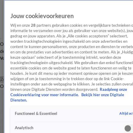
Jouw cookievoorkeuren
Wij en onze
28
partners gebruiken cookies en vergelijkbare technieken 
informatie te verzamelen over jou als gebruiker van onze website(s), jou
gedrag en jouw apparaten. Als je „Alle cookies accepteren” selecteert,
worden trackingtechnologieën ingeschakeld om onze advertenties en
Overzicht
Afleveringen
Tip
Entertainment
BN'ers
TV
Crime
Algemeen
content te kunnen personaliseren, onze producten en diensten te verbet
de redactie
Nieuwsbrief
en om de prestaties van advertenties en content te meten. Als je „Huidi
keuze opslaan” selecteert of je toestemming intrekt, worden deze
Volg Shownieuws
trackingtechnologieën uitgeschakeld. We gebruiken dan enkel functionel
essentiële cookies om de website goed te laten functioneren en veilig te
houden. Je kunt dit menu op ieder moment opnieuw openen om je keuzes
wijzigen of om je toestemming in te trekken door op de link Cookie-
Zoeken
instellingen onder aan de webpagina te klikken. Je selecties zullen overal
Overzicht
Entertainment
Spraakmakend
Reality
Crime
Video's
Afl
binnen onze Digitale Diensten worden doorgevoerd.
Raadpleeg onze
Cookieverklaring voor meer informatie.
Bekijk hier onze Digitale
Diensten.
Altijd ac
Functioneel & Essentieel
Analytisch