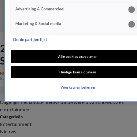
Advertising & Commercieel
Marketing & Social media
Derde partijen lijst
23 oktober 2019 -
Shownieuws - Vroege Editie
Alle cookies accepteren
Huidige keuze opslaan
NIEUWS
23 okt 2019, 19:13
Voorkeuren beheren
Dagelijks het laatste nieuws uit de wereld van showbizz en
entertainment.
Categorieën
Entertainment
Nieuws