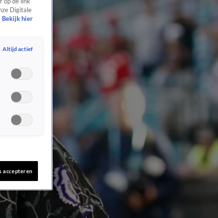
 op de link
nze Digitale
Bekijk hier
Altijd actief
s accepteren