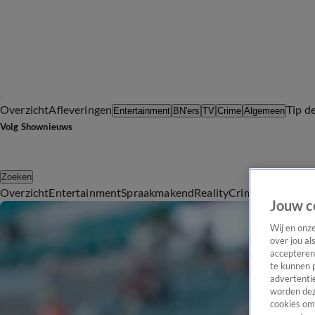
Overzicht
Afleveringen
Tip d
Entertainment
BN'ers
TV
Crime
Algemeen
Volg Shownieuws
Zoeken
Overzicht
Entertainment
Spraakmakend
Reality
Crime
Video's
Afl
Jouw c
Wij en onz
over jou al
accepteren
te kunnen 
advertentie
worden dez
cookies om 