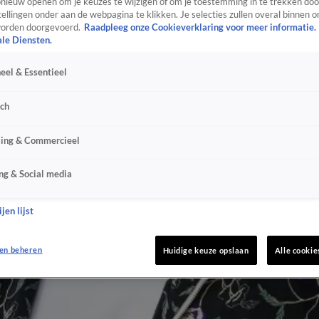
ieuw openen om je keuzes te wijzigen of om je toestemming in te trekken door
ellingen onder aan de webpagina te klikken. Je selecties zullen overal binnen o
orden doorgevoerd.
Raadpleeg onze Cookieverklaring voor meer informatie.
ale Diensten.
eel & Essentieel
sch
sing & Commercieel
ng & Social media
jen lijst
en beheren
Huidige keuze opslaan
Alle cookie