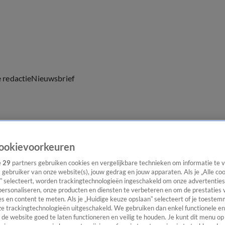
e redactie
Nieuwsbrief
everingen
ookievoorkeuren
e
29
partners gebruiken cookies en vergelijkbare technieken om informatie te
s gebruiker van onze website(s), jouw gedrag en jouw apparaten. Als je „Alle co
” selecteert, worden trackingtechnologieën ingeschakeld om onze advertenties
personaliseren, onze producten en diensten te verbeteren en om de prestaties 
s en content te meten. Als je „Huidige keuze opslaan” selecteert of je toestemm
e trackingtechnologieën uitgeschakeld. We gebruiken dan enkel functionele en
de website goed te laten functioneren en veilig te houden. Je kunt dit menu op