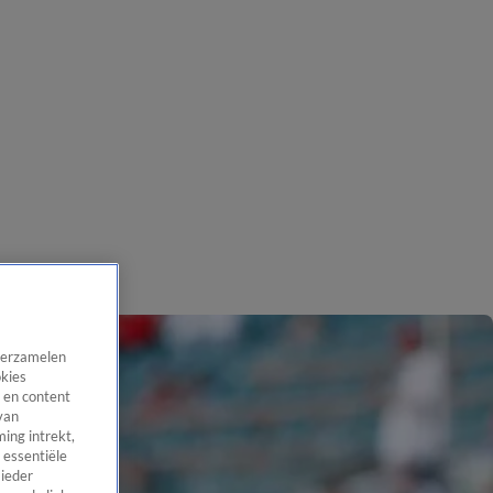
 verzamelen
okies
 en content
van
ing intrekt,
 essentiële
 ieder