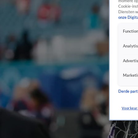
moment opn
Cookie-inst
Diensten w
onze Digit
Function
Analyti
Adverti
Marketi
Derde parti
Voorkeur