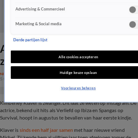
Advertising & Commercieel
Marketing & Social media
Derde partijen lijst
Actrice Kimberley Klaver is
zwanger
Alle cookies accepteren
Huidige keuze opslaan
NIEUWS
5 feb 2019, 19:30
Voorkeuren beheren
Kimberley Klaver is zwanger. Dit laat ze weten op Instagram. De
actrice, bekend uit hits als Verliefd op Ibiza en Spangas op
Survival, hoopt in augustus te bevallen van haar eerste kindje.
Klaver is
sinds een half jaar samen
met haar nieuwe vriend
Michel. Zij kende hem al vijftien jaar toen afgelopen zomer de