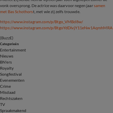
vonk oversprong. De actrice was daarvoor negen jaar
samen
met Bas Schothors
t, met wie zij zelfs trouwde.
https://www.instagram.com/p/Btgo_VMBd8w/
https://www.instagram.com/p/BtgoYdDlvjY11eNw1AqmhM
(BuzzE)
Categorieën
Entertainment
Nieuws
BN'ers
Royalty
Songfestival
Evenementen
Crime
Misdaad
Rechtszaken
TV
Spraakmakend