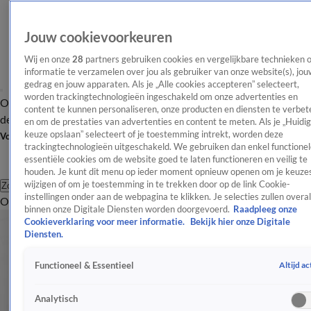
Jouw cookievoorkeuren
Wij en onze
28
partners gebruiken cookies en vergelijkbare technieken 
informatie te verzamelen over jou als gebruiker van onze website(s), jou
gedrag en jouw apparaten. Als je „Alle cookies accepteren” selecteert,
worden trackingtechnologieën ingeschakeld om onze advertenties en
Overzicht
Afleveringen
Tip
Entertainment
BN'ers
TV
Crime
Algemeen
content te kunnen personaliseren, onze producten en diensten te verbet
de redactie
Nieuwsbrief
en om de prestaties van advertenties en content te meten. Als je „Huidi
keuze opslaan” selecteert of je toestemming intrekt, worden deze
Volg Shownieuws
trackingtechnologieën uitgeschakeld. We gebruiken dan enkel functionel
essentiële cookies om de website goed te laten functioneren en veilig te
houden. Je kunt dit menu op ieder moment opnieuw openen om je keuzes
wijzigen of om je toestemming in te trekken door op de link Cookie-
Zoeken
instellingen onder aan de webpagina te klikken. Je selecties zullen overal
Overzicht
Entertainment
Spraakmakend
Reality
Crime
Video's
Afl
binnen onze Digitale Diensten worden doorgevoerd.
Raadpleeg onze
Cookieverklaring voor meer informatie.
Bekijk hier onze Digitale
Diensten.
Altijd ac
Functioneel & Essentieel
Analytisch