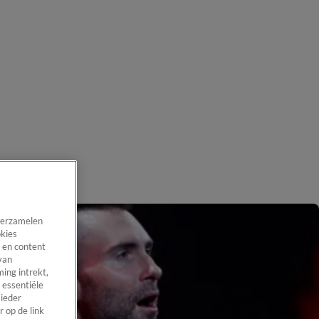
 verzamelen
okies
 en content
van
ing intrekt,
 essentiële
 ieder
 op de link