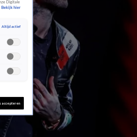
nze Digitale
Bekijk hier
Altijd actief
s accepteren