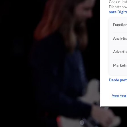
Cookie-inst
Diensten w
onze Digit
Function
Analyti
Adverti
Marketi
Derde parti
Voorkeur