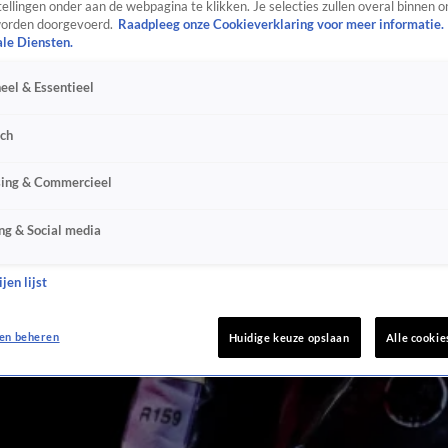
ellingen onder aan de webpagina te klikken. Je selecties zullen overal binnen o
orden doorgevoerd.
Raadpleeg onze Cookieverklaring voor meer informatie.
ale Diensten.
eel & Essentieel
sch
sing & Commercieel
ng & Social media
jen lijst
en beheren
Huidige keuze opslaan
Alle cookie