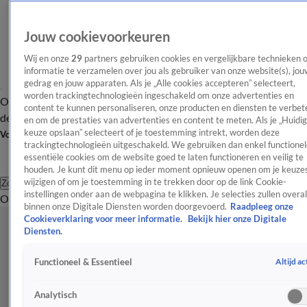
Jouw cookievoorkeuren
Wij en onze
29
partners gebruiken cookies en vergelijkbare technieken 
informatie te verzamelen over jou als gebruiker van onze website(s), jou
gedrag en jouw apparaten. Als je „Alle cookies accepteren” selecteert,
worden trackingtechnologieën ingeschakeld om onze advertenties en
Overzicht
Afleveringen
Tip
Entertainment
BN'ers
TV
Crime
Algemeen
content te kunnen personaliseren, onze producten en diensten te verbet
de redactie
Nieuwsbrief
en om de prestaties van advertenties en content te meten. Als je „Huidi
keuze opslaan” selecteert of je toestemming intrekt, worden deze
Volg Shownieuws
trackingtechnologieën uitgeschakeld. We gebruiken dan enkel functionel
essentiële cookies om de website goed te laten functioneren en veilig te
houden. Je kunt dit menu op ieder moment opnieuw openen om je keuzes
wijzigen of om je toestemming in te trekken door op de link Cookie-
Zoeken
instellingen onder aan de webpagina te klikken. Je selecties zullen overal
Overzicht
Entertainment
Spraakmakend
Reality
Crime
Video's
Afl
binnen onze Digitale Diensten worden doorgevoerd.
Raadpleeg onze
Cookieverklaring voor meer informatie.
Bekijk hier onze Digitale
Diensten.
Altijd ac
Functioneel & Essentieel
Analytisch