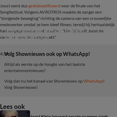
Joost werd dus
gediskwalificeerd
voor de finale van het
Songfestival. Volgens AVROTROS maakte de zanger een
"dreigende beweging" richting de camera van een vrouwelijke
medewerker omdat ze hem bleef filmen, terwijl hij herhaaldelijk
Joost Klein haalt in nieuw nummer 
had aangegeven dat niet te willen. "Hierbij heeft Joost de
songfestivalrel aan
cameravrouw niet aangeraakt."
‎Volg Shownieuws ook op WhatsApp!
4:39
Altijd als eerste op de hoogte van het laatste
entertainmentnieuws?
Volg dan nu het kanaal van Shownieuws op
WhatsApp
!
Volg Shownieuws!
Lees ook
Joost Klein lanceert eerste nummer sinds