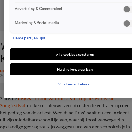
Advertising & Commercieel
Marketing & Social media
Derde partijen lijst
'Al eerder incident met Joost
Klein'
Alle cookies accepteren
Huidige keuze opslaan
NIEUWS
20 juni 2024, 11:18
Voorkeuren beheren
Sinds de
diskwalificatie van Joost Klein op het Eurovisie
Songfestival
, duiken er nieuwe verontrustende verhalen op over
het gedrag van de artiest. Weekblad Privé haalt nu een incident
uit zijn middelbareschooltijd aan, waarbij Joost vanwege zijn
opstandige gedrag zou zijn weggestuurd van een schoolreisje in