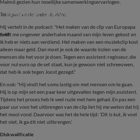
Malmö gezien hun moeilijke samenwerkingservaringen.
Shownieuws-tafel over nieuwe rel Joost Klein
Tekst gaat verder onder de video.
Hij vertelt in de podcast: "Het maken van de clip van Europapa
6:48
heeft me ongeveer anderhalve maand van mijn leven gekost en
ik heb er niets aan verdiend. Het maken van een muziekclip kost
alleen maar geld. Dan moet je ook de waarde inzien van de
mensen die het voor je doen. Tegen een assistent-regisseur, die
voor nul euro op de set staat, kun je gewoon niet schreeuwen,
dat heb ik ook tegen Joost gezegd."
En ook: "Hij vindt het soms lastig om met mensen om te gaan.
Hij is op mijn set een paar keer uitgevallen tegen mijn assistent.
Tijdens het proces heb ik veel ruzie met hem gehad. En pas een
paar uur voor het uitbrengen van de clip liet hij me weten dat hij
het mooi vond. Daarvoor was het de hele tijd: 'Dit is kut, ik voel
het niet, ik ga dit niet uitbrengen.'
Diskwalificatie