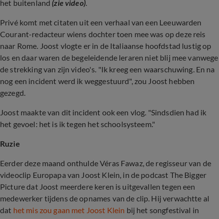
het buitenland
(zie video)
.
Privé komt met citaten uit een verhaal van een Leeuwarden
Courant-redacteur wiens dochter toen mee was op deze reis
naar Rome. Joost vlogte er in de Italiaanse hoofdstad lustig op
los en daar waren de begeleidende leraren niet blij mee vanwege
de strekking van zijn video's. "Ik kreeg een waarschuwing. En na
nog een incident werd ik weggestuurd", zou Joost hebben
gezegd.
Joost maakte van dit incident ook een vlog. "Sindsdien had ik
het gevoel: het is ik tegen het schoolsysteem."
Ruzie
Eerder deze maand onthulde Véras Fawaz, de regisseur van de
videoclip Europapa van Joost Klein, in de podcast The Bigger
Picture dat Joost meerdere keren is uitgevallen tegen een
medewerker tijdens de opnames van de clip. Hij verwachtte al
dat
het mis zou gaan met Joost Klein
bij het songfestival in