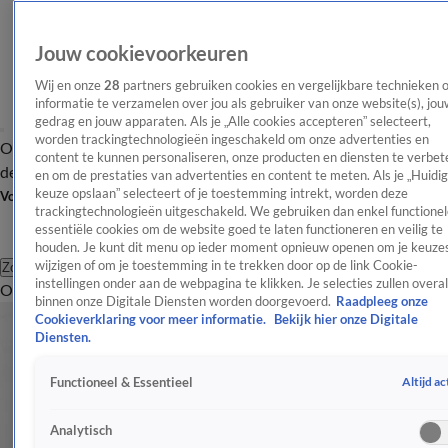
Jouw cookievoorkeuren
Wij en onze
28
partners gebruiken cookies en vergelijkbare technieken 
informatie te verzamelen over jou als gebruiker van onze website(s), jou
gedrag en jouw apparaten. Als je „Alle cookies accepteren” selecteert,
worden trackingtechnologieën ingeschakeld om onze advertenties en
Overzicht
Afleveringen
Tip
Entertainment
BN'ers
TV
Crime
Algemeen
content te kunnen personaliseren, onze producten en diensten te verbet
de redactie
Nieuwsbrief
en om de prestaties van advertenties en content te meten. Als je „Huidi
keuze opslaan” selecteert of je toestemming intrekt, worden deze
Volg Shownieuws
trackingtechnologieën uitgeschakeld. We gebruiken dan enkel functionel
essentiële cookies om de website goed te laten functioneren en veilig te
houden. Je kunt dit menu op ieder moment opnieuw openen om je keuzes
wijzigen of om je toestemming in te trekken door op de link Cookie-
Zoeken
instellingen onder aan de webpagina te klikken. Je selecties zullen overal
Overzicht
Entertainment
Spraakmakend
Reality
Crime
Video's
Afl
binnen onze Digitale Diensten worden doorgevoerd.
Raadpleeg onze
Cookieverklaring voor meer informatie.
Bekijk hier onze Digitale
Diensten.
Altijd ac
Functioneel & Essentieel
Analytisch