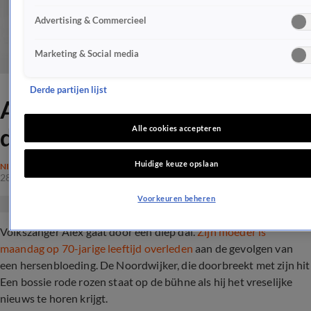
Advertising & Commercieel
Marketing & Social media
Derde partijen lijst
Alex Wielders gaat door diep
dal
Alle cookies accepteren
Huidige keuze opslaan
NIEUWS
28 feb 2017, 20:40
Voorkeuren beheren
Volkszanger Alex gaat door een diep dal.
Zijn moeder is
maandag op 70-jarige leeftijd overleden
aan de gevolgen van
een hersenbloeding. De Noordwijker, die doorbreekt met zijn hit
Een bossie rode rozen staat op de bühne als hij het vreselijke
nieuws te horen krijgt.