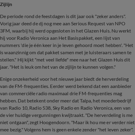
Zijlijn
De periode rond de feestdagen is dit jaar ook "zeker anders".
Vorig jaar deed de dj nog mee aan Serious Request van NPO
3FM, waarbij hij werd opgesloten in het Glazen Huis. Nu werkt
hij voor Radio Veronica aan Het Basispakket, een lijst van
nummers 'die je één keer in je leven gehoord moet hebben'. "Het
is waanzinnig om dat pakket samen met je luisteraars samen te
stellen." Hij kijkt "met veel liefde" mee naar het Glazen Huis dit
jaar. "Het is leuk om het van de zijlijn te kunnen volgen."
Enige onzekerheid voor het nieuwe jaar biedt de herverdeling
van de FM-frequenties. Eerder werd bekend dat een aanbieder
van commerciële radio maximaal drie FM-frequenties mag
hebben. Dat betekent onder meer dat Talpa, het moederbedrijf
van Radio 10, Radio 538, Sky Radio en Radio Veronica, een van
de vier huidige vergunningen kwijtraakt. "De herverdeling is me
niet ontgaan", zegt Hoogendoorn. "Maar ik hou me er verder niet
mee bezig." Volgens hem is geen enkele zender "het leven zeker".