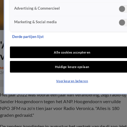
Advertising & Commercieel
Marketing & Social media
Derde partijen lijst
'Alles is 180 graden gedraaid'
voor Sander Hoogendoorn
Alle cookies accepteren
Huidige keuze opslaan
NIEUWS
26 dec 2022, 09:28
Voorkeuren beheren
Het jaar 2022 was vooral een jaar van verandering, zegt radio-dj
Sander Hoogendoorn tegen het ANP. Hoogendoorn verruilde
NPO 3FM na zo'n tien jaar voor Radio Veronica. "Alles is 180
graden gedraaid."
De zenders kondigden in augustus het vertrek van de dj aan. Het