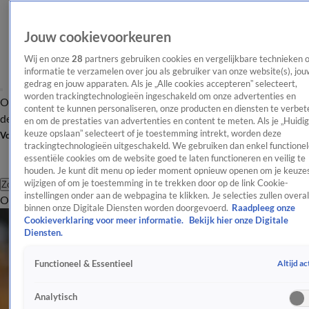
Jouw cookievoorkeuren
Wij en onze
28
partners gebruiken cookies en vergelijkbare technieken 
informatie te verzamelen over jou als gebruiker van onze website(s), jou
gedrag en jouw apparaten. Als je „Alle cookies accepteren” selecteert,
worden trackingtechnologieën ingeschakeld om onze advertenties en
Overzicht
Afleveringen
Tip
Entertainment
BN'ers
TV
Crime
Algemeen
content te kunnen personaliseren, onze producten en diensten te verbet
de redactie
Nieuwsbrief
en om de prestaties van advertenties en content te meten. Als je „Huidi
keuze opslaan” selecteert of je toestemming intrekt, worden deze
Volg Shownieuws
trackingtechnologieën uitgeschakeld. We gebruiken dan enkel functionel
essentiële cookies om de website goed te laten functioneren en veilig te
houden. Je kunt dit menu op ieder moment opnieuw openen om je keuzes
wijzigen of om je toestemming in te trekken door op de link Cookie-
Zoeken
instellingen onder aan de webpagina te klikken. Je selecties zullen overal
Overzicht
Entertainment
Spraakmakend
Reality
Crime
Video's
Afl
binnen onze Digitale Diensten worden doorgevoerd.
Raadpleeg onze
Cookieverklaring voor meer informatie.
Bekijk hier onze Digitale
Diensten.
Altijd ac
Functioneel & Essentieel
Analytisch