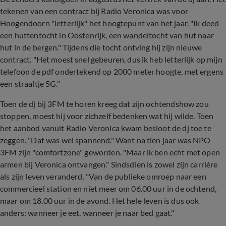
tekenen van een contract bij Radio Veronica was voor
Hoogendoorn "letterlijk" het hoogtepunt van het jaar. "Ik deed
een huttentocht in Oostenrijk, een wandeltocht van hut naar
hut in de bergen." Tijdens die tocht ontving hij zijn nieuwe
contract. "Het moest snel gebeuren, dus ik heb letterlijk op mijn
telefoon de pdf ondertekend op 2000 meter hoogte, met ergens
een straaltje 5G."
Toen de dj bij 3FM te horen kreeg dat zijn ochtendshow zou
stoppen, moest hij voor zichzelf bedenken wat hij wilde. Toen
het aanbod vanuit Radio Veronica kwam besloot de dj toe te
zeggen. "Dat was wel spannend." Want na tien jaar was NPO
3FM zijn "comfortzone" geworden. "Maar ik ben echt met open
armen bij Veronica ontvangen." Sindsdien is zowel zijn carrière
als zijn leven veranderd. "Van de publieke omroep naar een
commercieel station en niet meer om 06.00 uur in de ochtend,
maar om 18.00 uur in de avond. Het hele leven is dus ook
anders: wanneer je eet, wanneer je naar bed gaat."