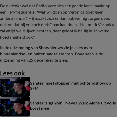
De dj denkt wel dat Radio Veronica een goede kans maakt op
een FM-frequentie. "Wat wij doen op Veronica doet geen
andere zender." Hij maakt zich er dan ook weinig zorgen over,
ook omdat hij er "toch niets" aan kan doen. "Het merk Veronica
zal altijd wel blijven bestaan, daar geloof ik heilig in. In welke
hoedanigheid ook."
In de uitzending van Shownieuws zie je alles over
binnenlandse- en buitenlandse sterren. Bovenaan is de
uitzending van 25 december te zien.
Lees ook
Sander moet stoppen met ochtendshow op
3FM
Sander: zing You'll Never Walk Alone uit volle
borst mee