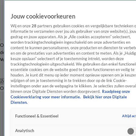
Jouw cookievoorkeuren
Wij en onze
28
partners gebruiken cookies en vergelijkbare technieken 
informatie te verzamelen over jou als gebruiker van onze website(s), jou
gedrag en jouw apparaten. Als je „Alle cookies accepteren” selecteert,
worden trackingtechnologieën ingeschakeld om onze advertenties en
Overzicht
Afleveringen
Tip
Entertainment
BN'ers
TV
Crime
Algemeen
content te kunnen personaliseren, onze producten en diensten te verbet
de redactie
Nieuwsbrief
en om de prestaties van advertenties en content te meten. Als je „Huidi
keuze opslaan” selecteert of je toestemming intrekt, worden deze
Volg Shownieuws
trackingtechnologieën uitgeschakeld. We gebruiken dan enkel functionel
essentiële cookies om de website goed te laten functioneren en veilig te
houden. Je kunt dit menu op ieder moment opnieuw openen om je keuzes
wijzigen of om je toestemming in te trekken door op de link Cookie-
Zoeken
instellingen onder aan de webpagina te klikken. Je selecties zullen overal
Overzicht
Entertainment
Spraakmakend
Reality
Crime
Video's
Afl
binnen onze Digitale Diensten worden doorgevoerd.
Raadpleeg onze
Cookieverklaring voor meer informatie.
Bekijk hier onze Digitale
Diensten.
Altijd ac
Functioneel & Essentieel
Analytisch