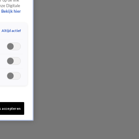
 op de link
nze Digitale
Bekijk hier
Altijd actief
s accepteren