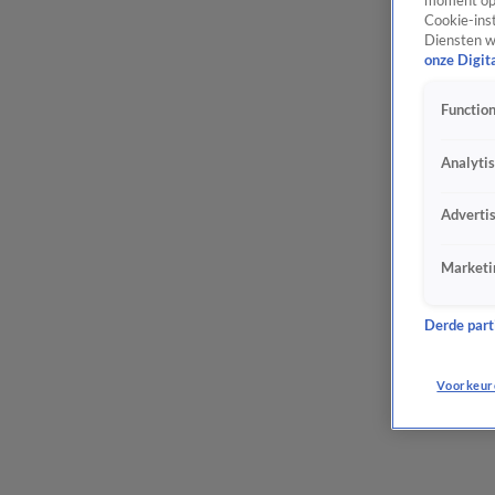
moment opn
Cookie-inst
Diensten w
onze Digit
Function
Analyti
Adverti
Marketi
Derde parti
Voorkeur