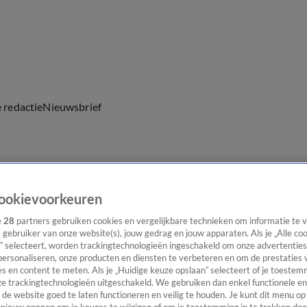
e redactie
Nieuwsbrief
everingen
ookievoorkeuren
e
28
partners gebruiken cookies en vergelijkbare technieken om informatie te
s gebruiker van onze website(s), jouw gedrag en jouw apparaten. Als je „Alle co
” selecteert, worden trackingtechnologieën ingeschakeld om onze advertenties
personaliseren, onze producten en diensten te verbeteren en om de prestaties 
s en content te meten. Als je „Huidige keuze opslaan” selecteert of je toestemm
e trackingtechnologieën uitgeschakeld. We gebruiken dan enkel functionele en
de website goed te laten functioneren en veilig te houden. Je kunt dit menu op