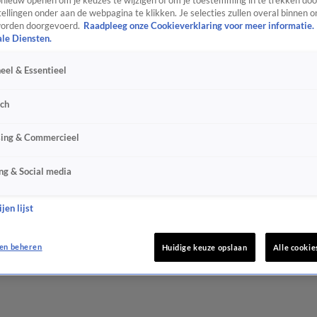
ieuw openen om je keuzes te wijzigen of om je toestemming in te trekken door
ellingen onder aan de webpagina te klikken. Je selecties zullen overal binnen o
orden doorgevoerd.
Raadpleeg onze Cookieverklaring voor meer informatie.
ale Diensten.
eel & Essentieel
sch
sing & Commercieel
ng & Social media
jen lijst
en beheren
Huidige keuze opslaan
Alle cookie