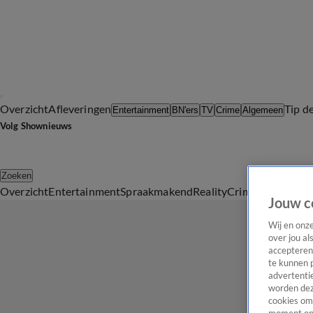
Overzicht
Afleveringen
Tip d
Entertainment
BN'ers
TV
Crime
Algemeen
Volg Shownieuws
Zoeken
Overzicht
Entertainment
Spraakmakend
Reality
Crime
Video's
Afl
Jouw c
Wij en onz
over jou al
accepteren
te kunnen 
advertentie
worden dez
cookies om 