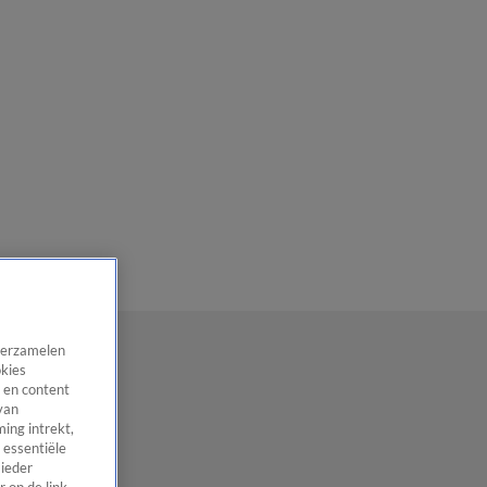
 verzamelen
okies
 en content
van
ing intrekt,
 essentiële
 ieder